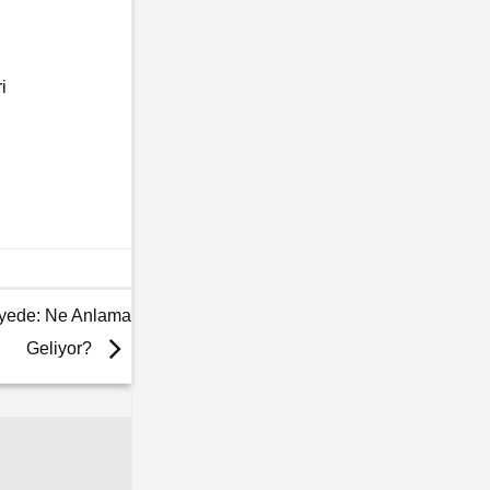
i
iyede: Ne Anlama
Geliyor?