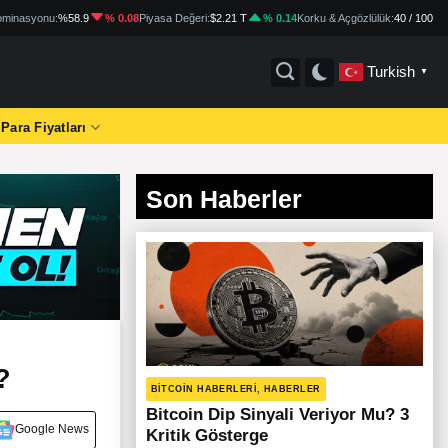
minasyonu:
%58.9
% 0.08
Piyasa Değeri:
$2.21 T
% 0.14
Korku & Açgözlülük:
40 / 100
Turkish
▼
 Para Fiyatları
Son Haberler
?
BITCOIN HABERLERI, HABERLER
Bitcoin Dip Sinyali Veriyor Mu? 3
Google News
Kritik Gösterge