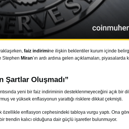
 yaklaşırken,
faiz indirimi
ne ilişkin beklentiler kurum içinde belir
ve Stephen
Miran
’ın ardı ardına gelen açıklamaları, piyasalarda 
in Şartlar Oluşmadı”
sında yeni bir faiz indiriminin desteklenmeyeceğini açık bir dill
muş ve yüksek enflasyonun yarattığı risklere dikkat çekmişti.
ek özellikle enflasyon cephesindeki tabloya vurgu yaptı. Ona göre
ir trendin kalıcı olduğuna dair güçlü işaretler bulunmuyor.