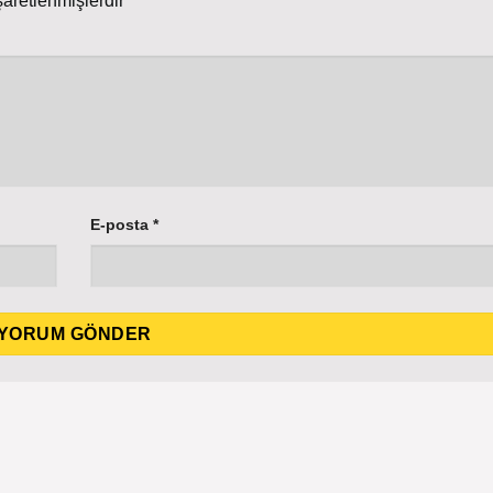
şaretlenmişlerdir
E-posta
*