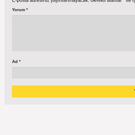
E-posta adresiniz yayınlanmayacak.
Gerekli alanlar
*
ile i
Yorum
*
Ad
*