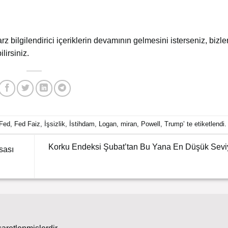
arz bilgilendirici içeriklerin devamının gelmesini isterseniz, bizler
lirsiniz.
Fed
,
Fed Faiz
,
İşsizlik
,
İstihdam
,
Logan
,
miran
,
Powell
,
Trump
’ te etiketlendi.
Korku Endeksi Şubat’tan Bu Yana En Düşük Sev
sası