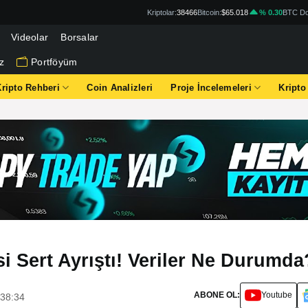
Kriptolar:
38466
Bitcoin:
$65.018
% 0.30
BTC Do
Videolar
Borsalar
z
Portföyüm
Kripto Rehberi
Coin Analizleri
Proje İncelemeleri
Kripto
i Sert Ayrıştı! Veriler Ne Durumda
ABONE OL:
Youtube
:38:34