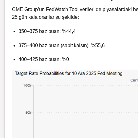
CME Group’un FedWatch Tool verileri de piyasalardaki bekl
25 gün kala oranlar şu şekilde:
350–375 baz puan: %44,4
375–400 baz puan (sabit kalsın): %55,6
400–425 baz puan: %0