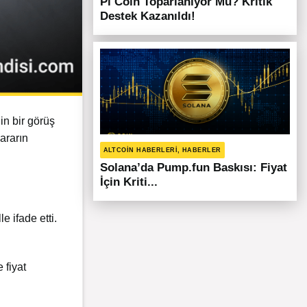
Pi Coin Toparlanıyor Mu? Kritik
Destek Kazanıldı!
gin bir görüş
kararın
ALTCOIN HABERLERI, HABERLER
Solana’da Pump.fun Baskısı: Fiyat
İçin Kriti...
e ifade etti.
 fiyat