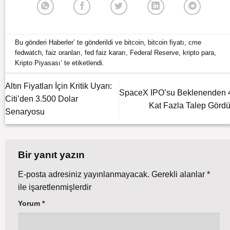
Bu gönderi
Haberler
’ te gönderildi ve
bitcoin
,
bitcoin fiyatı
,
cme
fedwatch
,
faiz oranları
,
fed faiz kararı
,
Federal Reserve
,
kripto para
,
Kripto Piyasası
’ te etiketlendi.
Altın Fiyatları İçin Kritik Uyarı:
SpaceX IPO’su Beklenenden 
Citi’den 3.500 Dolar
Kat Fazla Talep Gördü
Senaryosu
Bir yanıt yazın
E-posta adresiniz yayınlanmayacak.
Gerekli alanlar
*
ile işaretlenmişlerdir
Yorum
*