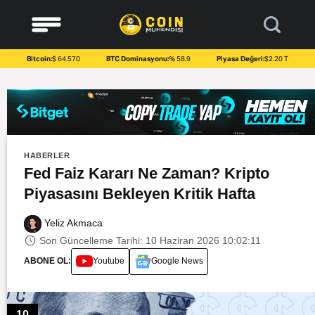
to
content
Bitcoin:
$ 64.570
BTC Dominasyonu:
% 58.9
Piyasa Değeri:
$2.20 T
HABERLER
Fed Faiz Kararı Ne Zaman? Kripto
Piyasasını Bekleyen Kritik Hafta
Yeliz Akmaca
Son Güncelleme Tarihi: 10 Haziran 2026 10:02:11
ABONE OL:
Youtube
Google News
10