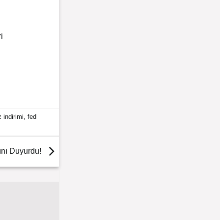
i
z indirimi
,
fed
ını Duyurdu!