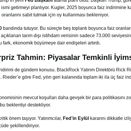
Trump’ın yeni
Fed Başkanı
atama planı oldu. Başkan Trump, gör
ir ismi getirmeyi planlıyor. Kugler, 2025 boyunca faiz indirimine k
z oranlarını sabit tutmak için oy kullanması bekleniyor.
0
bandında tutuyor. Bu süreçte beş toplantı boyunca faiz oranla
açıklanan tarım dışı istihdam verisinin sadece 73.000 seviyesi
Bu fark, ekonomik büyümeye dair endişeleri artırdı.
priz Tahmin: Piyasalar Temkinli İyim
 indirimi de gündem konusu. BlackRock Yatırım Direktörü Rick Ri
 Rieder’e göre Fed, yılın geri kalanında toplam iki ila üç faiz in
isinin mevcut koşulları daha gevşek bir para politikasını zoru
bu beklentiyi destekliyor.
itik önem taşıyor. Yatırımcılar,
Fed’in Eylül
kararını dikkatle izli
üde şekillendiriyor.