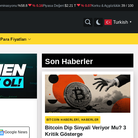
minasyonu:
%58.8
% 0.16
Piyasa Değeri:
$2.21 T
% 0.07
Korku & Açgözlülük:
39 / 100
Turkish
▼
 Para Fiyatları
Son Haberler
BITCOIN HABERLERI, HABERLER
Bitcoin Dip Sinyali Veriyor Mu? 3
Google News
Kritik Gösterge