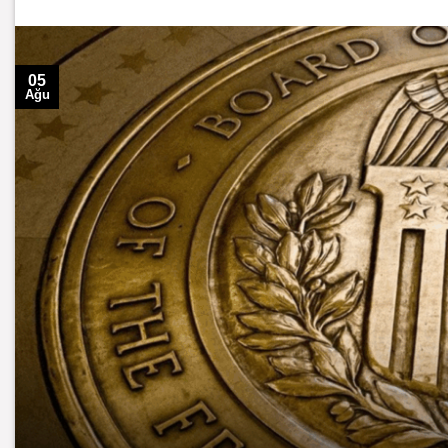
05
Ağu