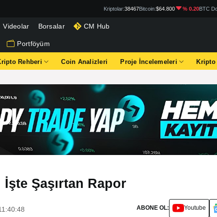
Kriptolar:
38467
Bitcoin:
$64.800
% 0.20
BTC Do
Videolar
Borsalar
CM Hub
Portföyüm
Kripto Rehberi
Coin Analizleri
Proje İncelemeleri
Kripto
 İşte Şaşırtan Rapor
ABONE OL:
Youtube
11:40:48