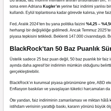
Bu arada, faiz indirimi ihtimalini artıran unsurlardan biri, 
sona eren Adriana
Kugler’ın
yerine faiz indirimi yanlısı b
kullandı. Eylül toplantısına kadar görevde kalırsa, yine fai
Fed, Aralık 2024’ten bu yana politika faizini
%4,25 – %4,5
herhangi bir değişikliğe gidilmedi. Ancak Temmuz 2025’te 
piyasa tepkisini tetikledi. Beklenti 147.000 civarındaydı. 
BlackRock’tan 50 Baz Puanlık Sür
Üstelik sadece 25 baz puan değil, 50 baz puanlık bir faiz
ayında daha agresif bir indirimin mümkün olduğunu belirtti.
gerçekleştirebilir.
BlackRock’ın kurumsal piyasa görünümüne göre, ABD ekonom
Enflasyon baskıları ve yavaşlayan tüketici harcamaları da 
Öte yandan, faiz indiriminin zamanlaması ve miktarı hâlâ kr
istihdam verisinin yarattığı baskı, kararın yönünü büyük ölç