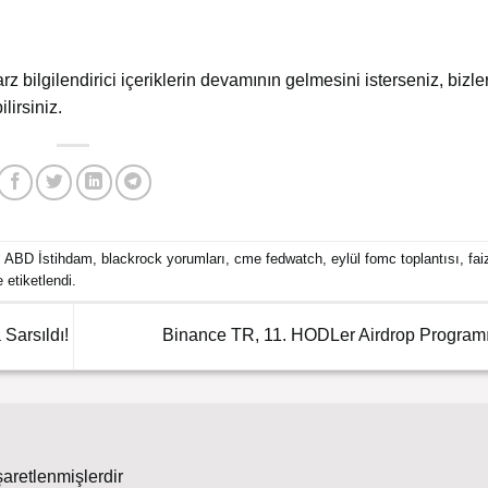
arz bilgilendirici içeriklerin devamının gelmesini isterseniz, bizler
lirsiniz.
,
ABD İstihdam
,
blackrock yorumları
,
cme fedwatch
,
eylül fomc toplantısı
,
fai
te etiketlendi.
Sarsıldı!
Binance TR, 11. HODLer Airdrop Program
şaretlenmişlerdir