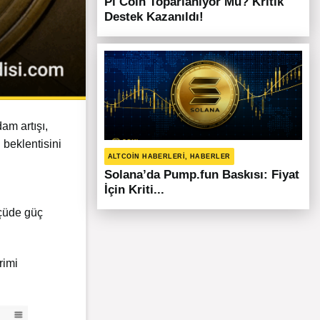
Pi Coin Toparlanıyor Mu? Kritik
Destek Kazanıldı!
am artışı,
 beklentisini
ALTCOIN HABERLERI, HABERLER
Solana’da Pump.fun Baskısı: Fiyat
İçin Kriti...
lçüde güç
rimi