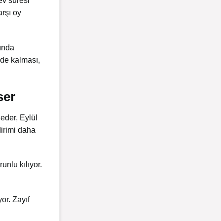
ev süresi
arşı oy
rında
nde kalması,
ser
eder, Eylül
dirimi daha
nlu kılıyor.
yor. Zayıf