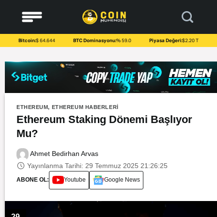
to
content
Bitcoin:
$ 64.644
BTC Dominasyonu:
% 59.0
Piyasa Değeri:
$2.20 T
ETHEREUM
,
ETHEREUM HABERLERI
Ethereum Staking Dönemi Başlıyor
Mu?
Ahmet Bedirhan Arvas
Yayınlanma Tarihi: 29 Temmuz 2025 21:26:25
ABONE OL:
Youtube
Google News
29