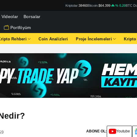
Kriptolar:
38460
Bitcoin:
$64.399
% 0.20
BTC Do
Videolar
Borsalar
Portföyüm
Kripto Rehberi
Coin Analizleri
Proje İncelemeleri
Kripto
Nedir?
ABONE OL:
Youtube
59