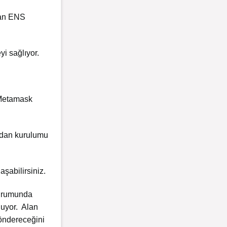
olan ENS
yi sağlıyor.
 Metamask
zdan kurulumu
aşabilirsiniz.
 durumunda
luyor. Alan
göndereceğini