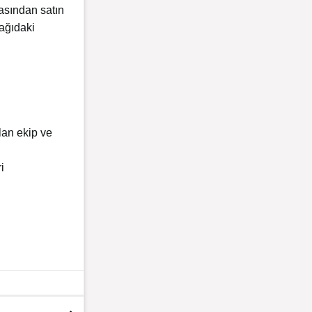
asından satın
şağıdaki
lan ekip ve
i