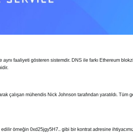
ynı faaliyeti gösteren sistemdir. DNS ile farkı Ethereum blokz
idir.
rak çalışan mühendis Nick Johnson tarafından yaratıldı. Tüm geli
dilir örneğin 0xd25jgy5H7.. gibi bir kontrat adresine ihtiyacımız