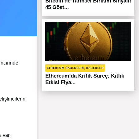
Bitcoin’de Tarihsel Birikim Sinyali!
45 Göst...
incirinde
ETHEREUM HABERLERI, HABERLER
Ethereum’da Kritik Süreç: Kıtlık
Etkisi Fiya...
ştiricilerin
 var.