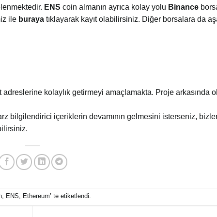
elenmektedir.
ENS
coin almanın ayrıca kolay yolu
Binance
bors
iz ile
buraya
tıklayarak kayıt olabilirsiniz. Diğer borsalara da a
dreslerine kolaylık getirmeyi amaçlamakta. Proje arkasında o
arz bilgilendirici içeriklerin devamının gelmesini isterseniz, bizler
lirsiniz.
n
,
ENS
,
Ethereum
’ te etiketlendi.