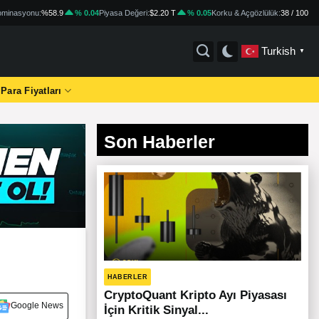
minasyonu:
%58.9
% 0.04
Piyasa Değeri:
$2.20 T
% 0.05
Korku & Açgözlülük:
38 / 100
Turkish
▼
 Para Fiyatları
Son Haberler
HABERLER
CryptoQuant Kripto Ayı Piyasası
Google News
İçin Kritik Sinyal...