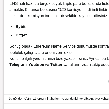
ENS hali hazırda birçok büyük kripto para borsasında list
almaktır. Binance borsasına %20 komisyon indirimli linkim
linklerden komisyon indirimli bir şekilde kayıt olabilirsiniz.
Bybit
Bitget
Sonuç olarak Ethereum Name Service günümüzde kontrat a
topluluk çalışmalara önem vermekte.
Konu ile ilgili yorumlarınızı bize yazabilirsiniz. Ayrıca, bu t
Telegram
,
Youtube
ve
Twitter
kanallarımızdan takip edebi
Bu gönderi
Coin
,
Ethereum Haberleri
’ te gönderildi ve
altcoin
,
blockchai