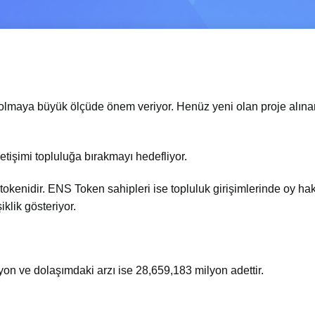
z olmaya büyük ölçüde önem veriyor. Henüz yeni olan proje alınan
tişimi topluluğa bırakmayı hedefliyor.
enidir. ENS Token sahipleri ise topluluk girişimlerinde oy hakk
klik gösteriyor.
 ve dolaşımdaki arzı ise 28,659,183 milyon adettir.