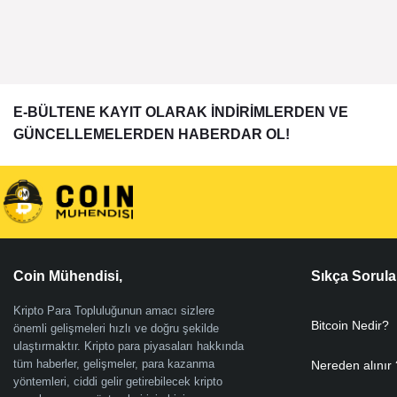
E-BÜLTENE KAYIT OLARAK İNDİRİMLERDEN VE
GÜNCELLEMELERDEN HABERDAR OL!
Coin Mühendisi,
Sıkça Sorula
Kripto Para Topluluğunun amacı sizlere
Bitcoin Nedir?
önemli gelişmeleri hızlı ve doğru şekilde
ulaştırmaktır. Kripto para piyasaları hakkında
tüm haberler, gelişmeler, para kazanma
Nereden alınır 
yöntemleri, ciddi gelir getirebilecek kripto