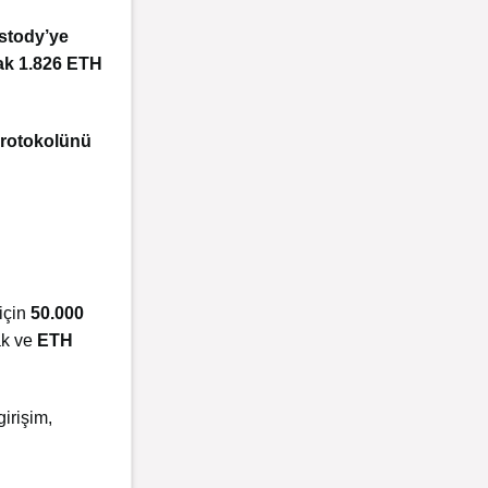
ustody’ye
ak 1.826 ETH
protokolünü
için
50.000
ak ve
ETH
girişim,