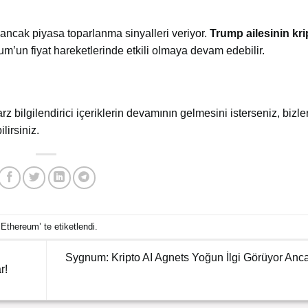
 ancak piyasa toparlanma sinyalleri veriyor.
Trump ailesinin kri
um’un fiyat hareketlerinde etkili olmaya devam edebilir.
arz bilgilendirici içeriklerin devamının gelmesini isterseniz, bizler
lirsiniz.
,
Ethereum
’ te etiketlendi.
Sygnum: Kripto AI Agnets Yoğun İlgi Görüyor Anca
r!