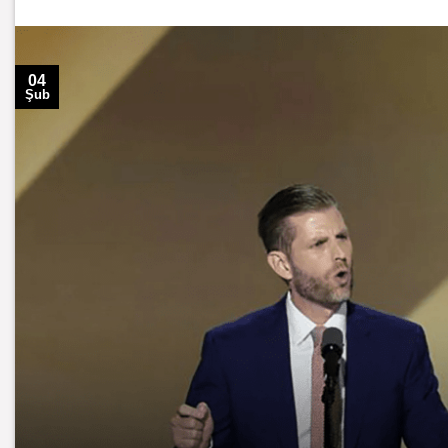
04
Şub