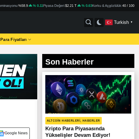
minasyonu:
%58.9
% 0.11
Piyasa Değeri:
$2.21 T
% 0.63
Korku & Açgözlülük:
40 / 100
Turkish
▼
 Para Fiyatları
Son Haberler
ALTCOIN HABERLERI, HABERLER
Kripto Para Piyasasında
Google News
Yükselişler Devam Ediyor!