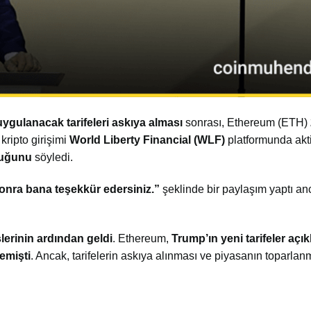
gulanacak tarifeleri askıya alması
sonrası, Ethereum (ETH)
kripto girişimi
World Liberty Financial (WLF)
platformunda akti
duğunu
söyledi.
onra bana teşekkür edersiniz.”
şeklinde bir paylaşım yaptı a
lerinin ardından geldi
. Ethereum,
Trump’ın yeni tarifeler açı
emişti
. Ancak, tarifelerin askıya alınması ve piyasanın toparla