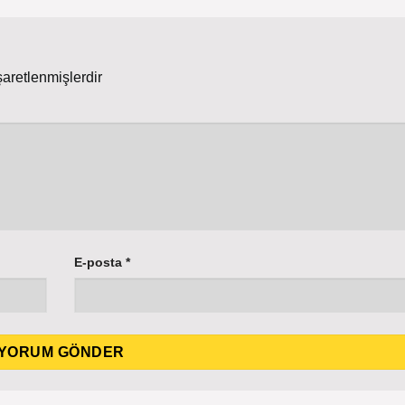
şaretlenmişlerdir
E-posta
*