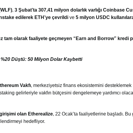
 (WLF)
,
3 Şubat’ta 307,41 milyon dolarlık varlığı Coinbase C
stake edilerek ETH’ye çevrildi
ve
5 milyon USDC kullanılar
üz tam olarak faaliyete geçmeyen “Earn and Borrow” kredi 
 %20 Düştü: 50 Milyon Dolar Kaybetti
thereum Vakfı
, merkeziyetsiz finans ekosistemini desteklemek 
staking gelirleriyle vakfın bütçesini dengelemeye yardımcı olac
irişimi olan Etherealize
, 22 Ocak’ta faaliyetlerine başladı. Bu 
lendirmeyi hedefliyor.