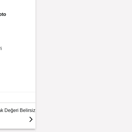
pto
i
k Değeri Belirsiz