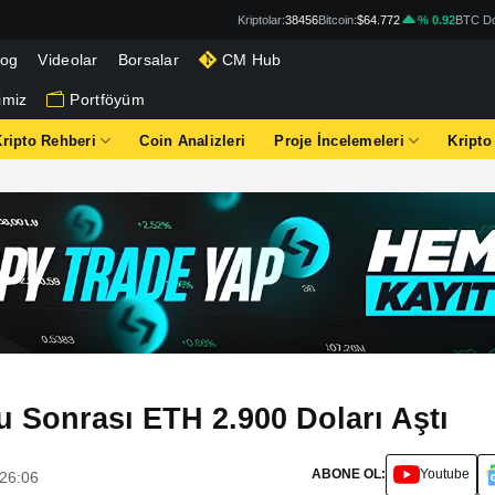
Kriptolar:
38456
Bitcoin:
$64.772
% 0.92
BTC Do
log
Videolar
Borsalar
CM Hub
imiz
Portföyüm
Kripto Rehberi
Coin Analizleri
Proje İncelemeleri
Kripto
 Sonrası ETH 2.900 Doları Aştı
ABONE OL:
Youtube
:26:06