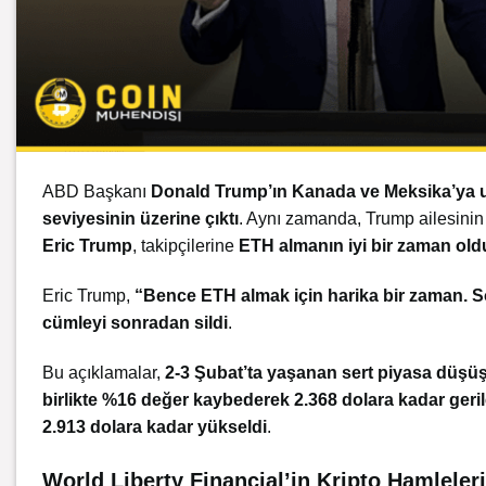
ABD Başkanı
Donald Trump’ın Kanada ve Meksika’ya uy
seviyesinin üzerine çıktı
. Aynı zamanda, Trump ailesinin 
Eric Trump
, takipçilerine
ETH almanın iyi bir zaman ol
Eric Trump,
“Bence ETH almak için harika bir zaman. S
cümleyi sonradan sildi
.
Bu açıklamalar,
2-3 Şubat’ta yaşanan sert piyasa düşüş
birlikte %16 değer kaybederek 2.368 dolara kadar geril
2.913 dolara kadar yükseldi
.
World Liberty Financial’in Kripto Hamleleri