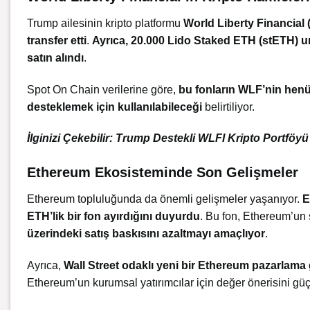
Trump ailesinin kripto platformu
World Liberty Financial
transfer etti
.
Ayrıca, 20.000 Lido Staked ETH (stETH) un
satın alındı
.
Spot On Chain verilerine göre,
bu fonların WLF’nin hen
desteklemek için kullanılabileceği
belirtiliyor.
İlginizi Çekebilir:
Trump Destekli WLFI Kripto Portföyü
Ethereum Ekosisteminde Son Gelişmeler
Ethereum topluluğunda da önemli gelişmeler yaşanıyor.
E
ETH’lik bir fon ayırdığını duyurdu
. Bu fon, Ethereum’un 
üzerindeki satış baskısını azaltmayı amaçlıyor
.
Ayrıca,
Wall Street odaklı yeni bir Ethereum pazarlama g
Ethereum’un kurumsal yatırımcılar için değer önerisini güç