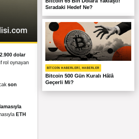
Bitcoin 65 Bin Dolara Yaklaştı!
Sıradaki Hedef Ne?
2.900 dolar
f rol oynayan
BITCOIN HABERLERI, HABERLER
Bitcoin 500 Gün Kuralı Hâlâ
Geçerli Mi?
ncak
son
klamasıyla
nmasıyla
ETH