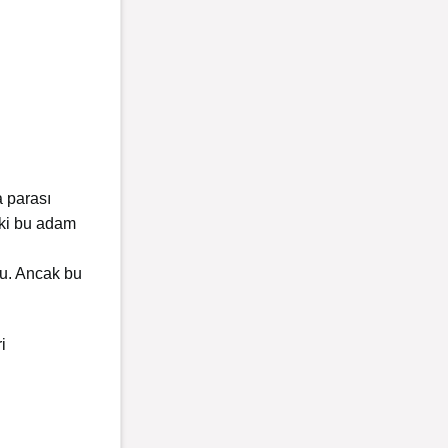
a parası
nki bu adam
du. Ancak bu
i