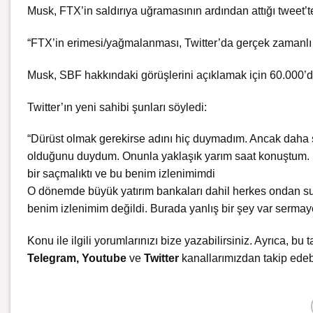
Musk, FTX’in saldırıya uğramasının ardından attığı tweet’te
“FTX’in erimesi/yağmalanması, Twitter’da gerçek zamanlı o
Musk, SBF hakkındaki görüşlerini açıklamak için 60.000’den 
Twitter’ın yeni sahibi şunları söyledi:
“Dürüst olmak gerekirse adını hiç duymadım. Ancak daha s
olduğunu duydum. Onunla yaklaşık yarım saat konuştum. S
bir saçmalıktı ve bu benim izlenimimdi
O dönemde büyük yatırım bankaları dahil herkes ondan su
benim izlenimim değildi. Burada yanlış bir şey var sermay
Konu ile ilgili yorumlarınızı bize yazabilirsiniz. Ayrıca, bu t
Telegram
,
Youtube
ve
Twitter
kanallarımızdan takip edebi