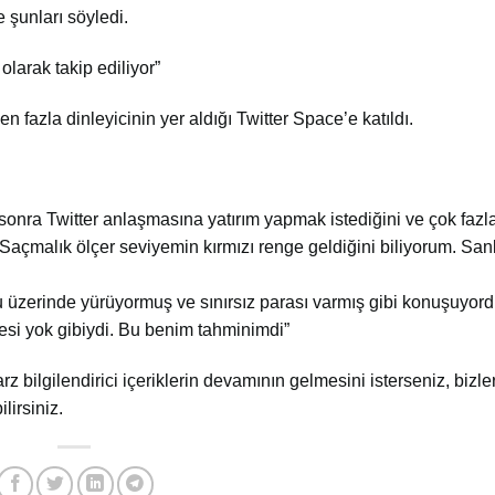
 şunları söyledi.
larak takip ediliyor”
fazla dinleyicinin yer aldığı Twitter Space’e katıldı.
onra Twitter anlaşmasına yatırım yapmak istediğini ve çok fazl
açmalık ölçer seviyemin kırmızı renge geldiğini biliyorum. Sa
 üzerinde yürüyormuş ve sınırsız parası varmış gibi konuşuyor
esi yok gibiydi. Bu benim tahminimdi”
arz bilgilendirici içeriklerin devamının gelmesini isterseniz, bizler
lirsiniz.