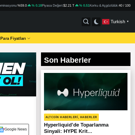
minasyonu:
%59.0
% 0.18
Piyasa Değeri:
$2.21 T
% 0.51
Korku & Açgözlülük:
40 / 100
Turkish
▼
 Para Fiyatları
Son Haberler
ALTCOIN HABERLERI, HABERLER
Hyperliquid’de Toparlanma
Google News
Sinyali: HYPE Krit...