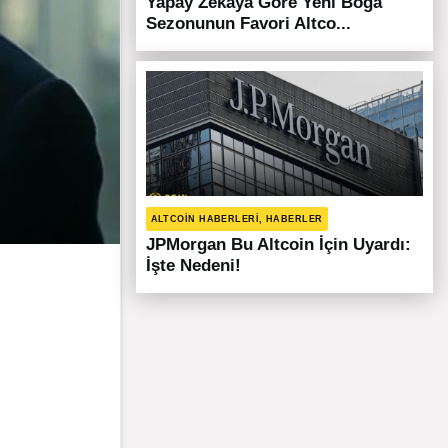
Yapay Zekaya Göre Yeni Boğa
Sezonunun Favori Altco...
ALTCOIN HABERLERI, HABERLER
JPMorgan Bu Altcoin İçin Uyardı:
İşte Nedeni!