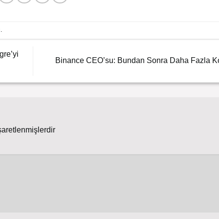
i.
re’yi
Binance CEO’su: Bundan Sonra Daha Fazla 
şaretlenmişlerdir