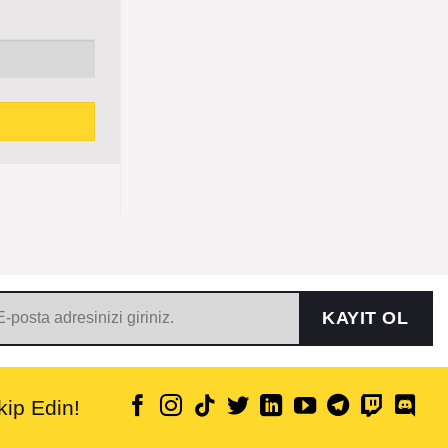
KAYIT OL
ip Edin!