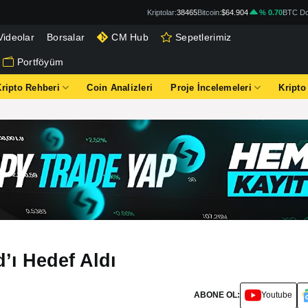
Kriptolar:
38465
Bitcoin:
$64.904
% 0.70
BTC Do
Videolar
Borsalar
CM Hub
Sepetlerimiz
Portföyüm
Kripto Rehberi
Coin Analizleri
Proje İncelemeleri
Kripto
ı Hedef Aldı
ABONE OL:
Youtube