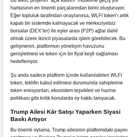
Bu teklif, projenin “açık katılım” modeline geçiş yol
haritasının en önemli parçalarından birini oluşturuyor.
Eğer topluluk tarafından onaylanırsa, WLFI token’ı artık
kapalı bir sistemde kalmayacak ve merkeziyetsiz
borsalar (DEX’ler) ile eşler arası (P2P) ağlar dahil
olmak üzere ikincil piyasalarda işlem görebilecek. Bu
gelişmenin, platformun yönetişim havuzunu
genişletmesi ve token için bir fiyat keşfi sağlaması
hedefleniyor.
Şu anda sadece platform içinde kullanılabilen WLFI
token, teklifin kabul edilmesi durumunda sahiplerine
token emisyonları, ekosistem teşvikleri ve hazine
politikası gibi kritik konularda oy hakkı tanıyacak.
Trump Ailesi Kâr Satışı Yaparken Siyasi
Baskı Artıyor
Bu önemli oylama, Trump ailesinin platformdaki payını