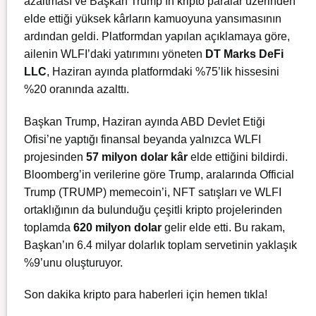
azaltması ve Başkan Trump’ın kripto paralar üzerinden
elde ettiği yüksek kârların kamuoyuna yansımasının
ardından geldi. Platformdan yapılan açıklamaya göre,
ailenin WLFI’daki yatırımını yöneten
DT Marks DeFi
LLC
, Haziran ayında platformdaki %75’lik hissesini
%20 oranında azalttı.
Başkan Trump, Haziran ayında ABD Devlet Etiği
Ofisi’ne yaptığı finansal beyanda yalnızca WLFI
projesinden
57 milyon dolar kâr
elde ettiğini bildirdi.
Bloomberg’in verilerine göre Trump, aralarında Official
Trump (TRUMP) memecoin’i, NFT satışları ve WLFI
ortaklığının da bulunduğu çeşitli kripto projelerinden
toplamda
620 milyon dolar
gelir elde etti. Bu rakam,
Başkan’ın 6.4 milyar dolarlık toplam servetinin yaklaşık
%9’unu oluşturuyor.
Son dakika kripto para haberleri için
hemen tıkla!