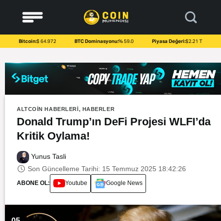
to
content
Bitcoin:
$ 64.972
BTC Dominasyonu:
% 59.0
Piyasa Değeri:
$2.21 T
ALTCOIN HABERLERI
,
HABERLER
Donald Trump’ın DeFi Projesi WLFI’da
Kritik Oylama!
Yunus Tasli
Son Güncelleme Tarihi: 15 Temmuz 2025 18:42:26
ABONE OL:
Youtube
Google News
05