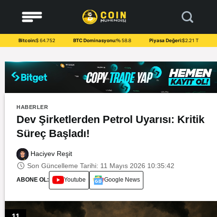
to
content
Bitcoin:
$ 64.752
BTC Dominasyonu:
% 58.8
Piyasa Değeri:
$2.21 T
HABERLER
Dev Şirketlerden Petrol Uyarısı: Kritik
Süreç Başladı!
Haciyev Reşit
Son Güncelleme Tarihi: 11 Mayıs 2026 10:35:42
ABONE OL:
Youtube
Google News
11