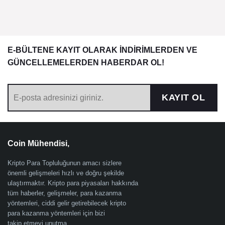
E-BÜLTENE KAYIT OLARAK İNDİRİMLERDEN VE
GÜNCELLEMELERDEN HABERDAR OL!
KAYIT OL
Coin Mühendisi,
Kripto Para Topluluğunun amacı sizlere
önemli gelişmeleri hızlı ve doğru şekilde
ulaştırmaktır. Kripto para piyasaları hakkında
tüm haberler, gelişmeler, para kazanma
yöntemleri, ciddi gelir getirebilecek kripto
para kazanma yöntemleri için bizi
takip etmeyi unutma.