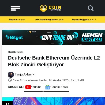
to
content
Bitcoin:
$ 65.041
BTC Dominasyonu:
% 58.9
Piyasa Değeri:
$2.22 T
HABERLER
Deutsche Bank Ethereum Üzerinde L2
Blok Zinciri Geliştiriyor
Tanju Akbıyık
Son Güncelleme Tarihi: 18 Aralık 2024 17:51:48
ABONE OL:
Youtube
Google News
18