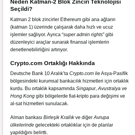
Neden Katman-2 Blok Zinciri Teknolojisi
Seçildi?
Katman 2 blok zincirler Ethereum gibi ana ağların
(katman 1) üzerinde çalışarak daha hızlı ve ucuz
işlemler sağlıyor. Ayrıca “
super admin rights
” gibi
düzenleyici araçlar sunarak finansal işlemlerin
denetlenebilirliğini artırıyor.
Crypto.com Ortaklığı Hakkında
Deutsche Bank 10 Aralık’ta
Crypto.com
ile Asya-Pasifik
bölgesindeki kurumsal bankacılık hizmetleri için ortaklık
kurdu. Bu ortaklık kapsamında
Singapur
,
Avustralya
ve
Hong Kong
gibi bölgelerde fiat-kripto para değişimi ve
al-sat hizmetleri sunulacak.
Alman bankası
Birleşik Krallık
ve diğer
Avrupa
ülkelerinde
gelecekteki ortaklıklar için de planlar
yapıldığını belirtti.