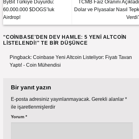
ByBit Türkiye Duyurdu:
TCMB Faiz Oranını Açıkladı
60.000.000 $DOGS’luk
Dolar ve Piyasalar Nasıl Tepk
Airdrop!
Verdi
“
COINBASE’DEN DEV HAMLE: 5 YENI ALTCOIN
LISTELENDI!
” TE BIR DÜŞÜNCE
Pingback:
Coinbase Yeni Altcoin Listeliyor: Fiyatı Tavan
Yaptı! - Coin Mühendisi
Bir yanıt yazın
E-posta adresiniz yayınlanmayacak.
Gerekli alanlar
*
ile işaretlenmişlerdir
Yorum
*