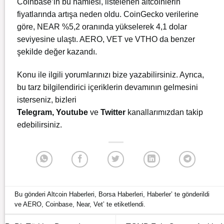
Coinbase’in bu hamlesi, listelenen altcoinlerin
fiyatlarında artışa neden oldu. CoinGecko verilerine
göre, NEAR %5,2 oranında yükselerek 4,1 dolar
seviyesine ulaştı. AERO, VET ve VTHO da benzer
şekilde değer kazandı.
Konu ile ilgili yorumlarınızı bize yazabilirsiniz. Ayrıca,
bu tarz bilgilendirici içeriklerin devamının gelmesini
isterseniz, bizleri
Telegram
,
Youtube
ve
Twitter
kanallarımızdan takip
edebilirsiniz.
Bu gönderi
Altcoin Haberleri
,
Borsa Haberleri
,
Haberler
’ te gönderildi
ve
AERO
,
Coinbase
,
Near
,
Vet
’ te etiketlendi.