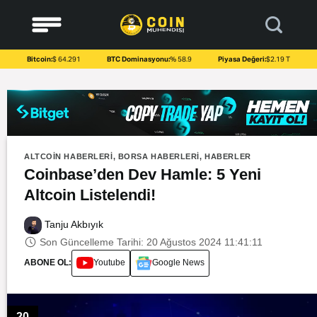
to
content
Bitcoin:
$ 64.291
BTC Dominasyonu:
% 58.9
Piyasa Değeri:
$2.19 T
ALTCOIN HABERLERI
,
BORSA HABERLERI
,
HABERLER
Coinbase’den Dev Hamle: 5 Yeni
Altcoin Listelendi!
Tanju Akbıyık
Son Güncelleme Tarihi: 20 Ağustos 2024 11:41:11
ABONE OL:
Youtube
Google News
20