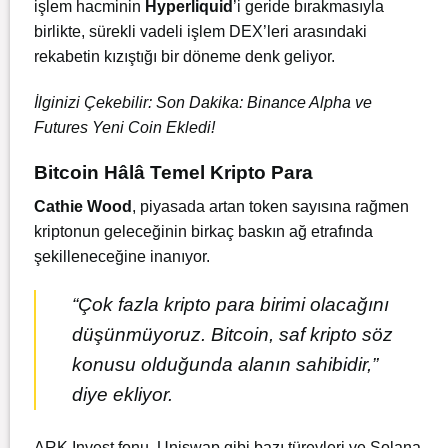
işlem hacminin
Hyperliquid
’i geride bırakmasıyla
birlikte, sürekli vadeli işlem DEX’leri arasındaki
rekabetin kızıştığı bir döneme denk geliyor.
İlginizi Çekebilir:
Son Dakika: Binance Alpha ve
Futures Yeni Coin Ekledi!
Bitcoin Hâlâ Temel Kripto Para
Cathie Wood
, piyasada artan token sayısına rağmen
kriptonun geleceğinin birkaç baskın ağ etrafında
şekilleneceğine inanıyor.
“Çok fazla kripto para birimi olacağını
düşünmüyoruz. Bitcoin, saf kripto söz
konusu olduğunda alanın sahibidir,”
diye ekliyor.
ARK Invest fonu, Uniswap gibi bazı türevleri ve Solana