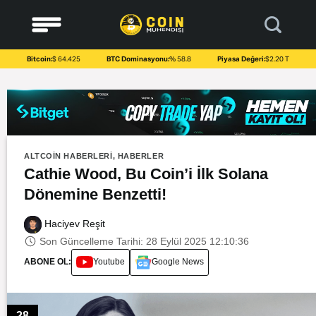
to
content
Bitcoin:
$ 64.425
BTC Dominasyonu:
% 58.8
Piyasa Değeri:
$2.20 T
ALTCOIN HABERLERI
,
HABERLER
Cathie Wood, Bu Coin’i İlk Solana
Dönemine Benzetti!
Haciyev Reşit
Son Güncelleme Tarihi: 28 Eylül 2025 12:10:36
ABONE OL:
Youtube
Google News
28