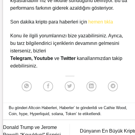
kıyaslanabilir hız ve likidite sunduğunu belirtiyor. Bu da
performans farkının giderek azaldığını gösteriyor.
Son dakika kripto para haberleri için
hemen
tıkla
Konu ile ilgili yorumlarınızı bize yazabilirsiniz. Ayrıca,
bu tarz bilgilendirici içeriklerin devamının gelmesini
isterseniz, bizleri
Telegram
,
Youtube
ve
Twitter
kanallarımızdan takip
edebilirsiniz.
Bu gönderi
Altcoin Haberleri
,
Haberler
’ te gönderildi ve
Cathie Wood
,
Coin
,
hype
,
Hyperliquid
,
solana
,
Token
’ te etiketlendi.
Donald Trump ve Jerome
Dünyanın En Büyük Kript
Powell: “Kovuldun!” Esprisi