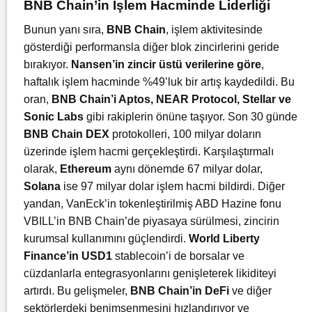
BNB Chain’in İşlem Hacminde Liderliği
Bunun yanı sıra,
BNB Chain
, işlem aktivitesinde
gösterdiği performansla diğer blok zincirlerini geride
bırakıyor.
Nansen’in zincir üstü verilerine göre
,
haftalık işlem hacminde %49’luk bir artış kaydedildi. Bu
oran,
BNB Chain’i Aptos, NEAR Protocol, Stellar ve
Sonic Labs
gibi rakiplerin önüne taşıyor. Son 30 günde
BNB Chain DEX
protokolleri, 100 milyar doların
üzerinde işlem hacmi gerçekleştirdi. Karşılaştırmalı
olarak,
Ethereum
aynı dönemde 67 milyar dolar,
Solana
ise 97 milyar dolar işlem hacmi bildirdi. Diğer
yandan, VanEck’in tokenleştirilmiş ABD Hazine fonu
VBILL’in BNB Chain’de piyasaya sürülmesi, zincirin
kurumsal kullanımını güçlendirdi.
World Liberty
Finance’in USD1
stablecoin’i de borsalar ve
cüzdanlarla entegrasyonlarını genişleterek likiditeyi
artırdı. Bu gelişmeler,
BNB Chain’in DeFi
ve diğer
sektörlerdeki benimsenmesini hızlandırıyor ve