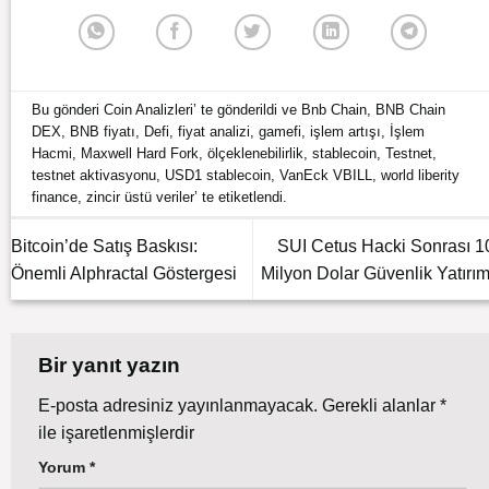
Bu gönderi
Coin Analizleri
’ te gönderildi ve
Bnb Chain
,
BNB Chain
DEX
,
BNB fiyatı
,
Defi
,
fiyat analizi
,
gamefi
,
işlem artışı
,
İşlem
Hacmi
,
Maxwell Hard Fork
,
ölçeklenebilirlik
,
stablecoin
,
Testnet
,
testnet aktivasyonu
,
USD1 stablecoin
,
VanEck VBILL
,
world liberity
finance
,
zincir üstü veriler
’ te etiketlendi.
Bitcoin’de Satış Baskısı:
SUI Cetus Hacki Sonrası 1
Önemli Alphractal Göstergesi
Milyon Dolar Güvenlik Yatırım
Bir yanıt yazın
E-posta adresiniz yayınlanmayacak.
Gerekli alanlar
*
ile işaretlenmişlerdir
Yorum
*