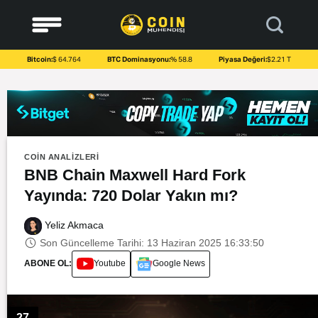
to
content
Bitcoin:
$ 64.764
BTC Dominasyonu:
% 58.8
Piyasa Değeri:
$2.21 T
COIN ANALIZLERI
BNB Chain Maxwell Hard Fork
Yayında: 720 Dolar Yakın mı?
Yeliz Akmaca
Son Güncelleme Tarihi: 13 Haziran 2025 16:33:50
ABONE OL:
Youtube
Google News
27