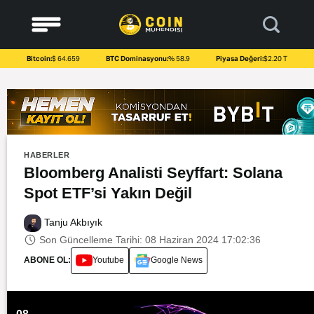
to
content
Bitcoin:
$ 64.659
BTC Dominasyonu:
% 58.9
Piyasa Değeri:
$2.20 T
HABERLER
Bloomberg Analisti Seyffart: Solana
Spot ETF’si Yakın Değil
Tanju Akbıyık
Son Güncelleme Tarihi: 08 Haziran 2024 17:02:36
ABONE OL:
Youtube
Google News