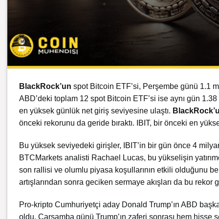
BlackRock’un
spot Bitcoin ETF’si, Perşembe günü 1.1 mily
ABD’deki toplam 12 spot Bitcoin ETF’si ise aynı gün 1.38 
en yüksek günlük net giriş seviyesine ulaştı.
BlackRock’
önceki rekorunu da geride bıraktı. IBIT, bir önceki en yükse
Bu yüksek seviyedeki girişler, IBIT’in bir gün önce 4 mily
BTCMarkets analisti Rachael Lucas, bu yükselişin yatırı
son rallisi ve olumlu piyasa koşullarının etkili olduğunu b
artışlarından sonra geciken sermaye akışları da bu rekor g
Pro-kripto Cumhuriyetçi aday Donald Trump’ın ABD başkanlık
oldu. Çarşamba günü Trump’ın zaferi sonrası hem hisse sen