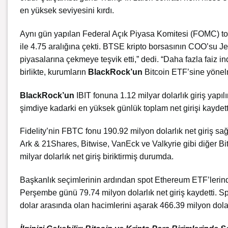
en yüksek seviyesini kırdı.
Aynı gün yapılan Federal Açık Piyasa Komitesi (FOMC) topl
ile 4.75 aralığına çekti. BTSE kripto borsasının COO’su Je
piyasalarına çekmeye teşvik etti,” dedi. “Daha fazla faiz i
birlikte, kurumların
BlackRock’un
Bitcoin ETF’sine yönelm
BlackRock’un
IBIT fonuna 1.12 milyar dolarlık giriş yapıl
şimdiye kadarki en yüksek günlük toplam net girişi kaydet
Fidelity’nin FBTC fonu 190.92 milyon dolarlık net giriş sağ
Ark & 21Shares, Bitwise, VanEck ve Valkyrie gibi diğer Bit
milyar dolarlık net giriş biriktirmiş durumda.
Başkanlık seçimlerinin ardından spot Ethereum ETF’lerinde
Perşembe günü 79.74 milyon dolarlık net giriş kaydetti. S
dolar arasında olan hacimlerini aşarak 466.39 milyon dolar