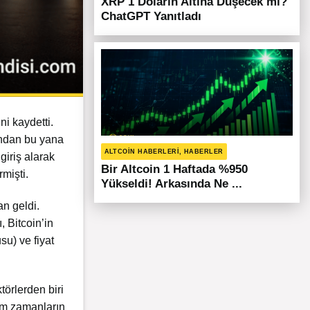
XRP 1 Doların Altına Düşecek mi?
ChatGPT Yanıtladı
ni kaydetti.
ından bu yana
ALTCOIN HABERLERI, HABERLER
giriş alarak
Bir Altcoin 1 Haftada %950
rmişti.
Yükseldi! Arkasında Ne ...
an geldi.
ı, Bitcoin’in
su) ve fiyat
törlerden biri
tüm zamanların