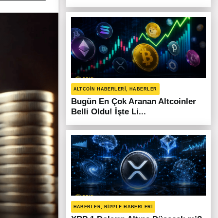
ALTCOIN HABERLERI, HABERLER
Bugün En Çok Aranan Altcoinler
Belli Oldu! İşte Li...
HABERLER, RIPPLE HABERLERI