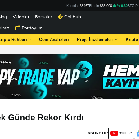
Kriptolar:
38467
Bitcoin:
$65.000
% 0.30
BTC Do
Blog
Videolar
Borsalar
CM Hub
rimiz
Portföyüm
Kripto Rehberi
Coin Analizleri
Proje İncelemeleri
Kripto
ek Günde Rekor Kırdı
ABONE OL:
Youtube