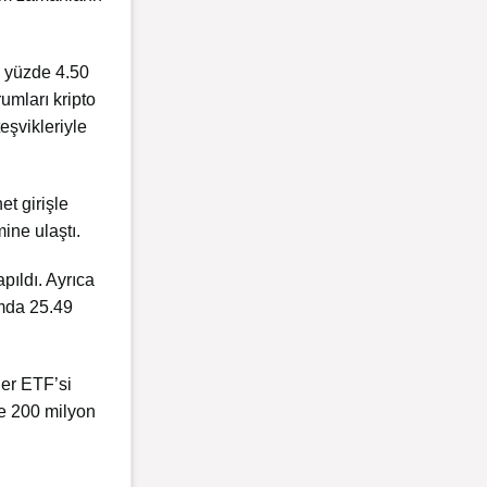
ı yüzde 4.50
umları kripto
eşvikleriyle
et girişle
ine ulaştı.
pıldı. Ayrıca
amda 25.49
her ETF’si
le 200 milyon