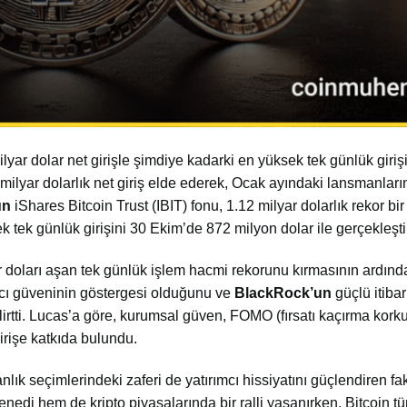
ar dolar net girişle şimdiye kadarki en yüksek tek günlük girişi
milyar dolarlık net giriş elde ederek, Ocak ayındaki lansmanlar
un
iShares Bitcoin Trust (IBIT) fonu, 1.12 milyar dolarlık rekor bir 
k tek günlük girişini 30 Ekim’de 872 milyon dolar ile gerçekleşti
ar doları aşan tek günlük işlem hacmi rekorunu kırmasının ardınd
mcı güveninin göstergesi olduğunu ve
BlackRock’un
güçlü itibar
elirtti. Lucas’a göre, kurumsal güven, FOMO (fırsatı kaçırma korku
irişe katkıda bulundu.
 seçimlerindeki zaferi de yatırımcı hissiyatını güçlendiren fak
edi hem de kripto piyasalarında bir ralli yaşanırken, Bitcoin 