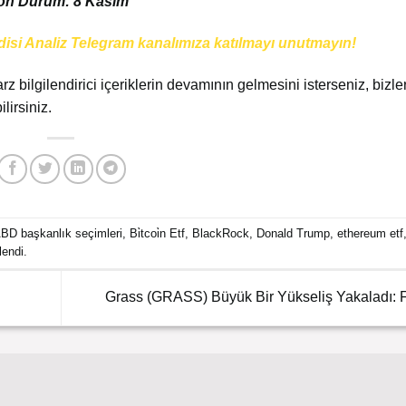
e Son Durum: 8 Kasım
disi Analiz Telegram kanalımıza katılmayı unutmayın!
arz bilgilendirici içeriklerin devamının gelmesini isterseniz, bizler
lirsiniz.
BD başkanlık seçimleri
,
Bi̇tcoi̇n Etf
,
BlackRock
,
Donald Trump
,
ethereum etf
tlendi.
Grass (GRASS) Büyük Bir Yükseliş Yakaladı: Fi