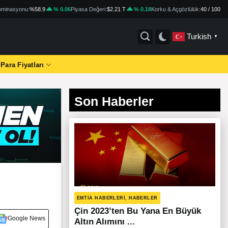
minasyonu:
%58.9
% 0.06
Piyasa Değeri:
$2.21 T
% 0.18
Korku & Açgözlülük:
40 / 100
Turkish
▼
 Para Fiyatları
Son Haberler
EMTIA HABERLERI, HABERLER
Çin 2023’ten Bu Yana En Büyük
Google News
Altın Alımını ...