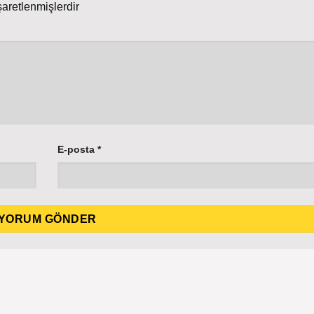
şaretlenmişlerdir
E-posta
*