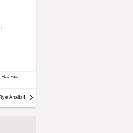
i
,
FED Faiz
yat Analizi!