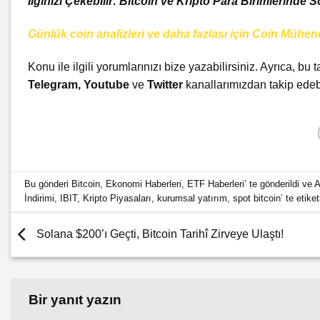
İlginizi Çekebilir: Bitcoin ve Kripto Para Birimlerind
Günlük coin analizleri ve daha fazlası için Coin Mühen
Konu ile ilgili yorumlarınızı bize yazabilirsiniz. Ayrıca, bu t
Telegram
,
Youtube
ve
Twitter
kanallarımızdan takip edebi
Bu gönderi
Bitcoin
,
Ekonomi Haberleri
,
ETF Haberleri
’ te gönderildi ve
A
İndirimi
,
IBIT
,
Kripto Piyasaları
,
kurumsal yatırım
,
spot bitcoin
’ te etike
Solana $200’ı Geçti, Bitcoin Tarihî Zirveye Ulaştı!
Bir yanıt yazın