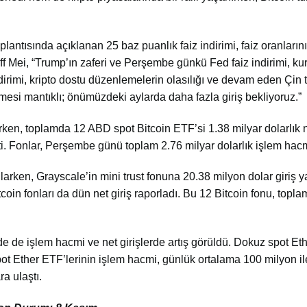
antısında açıklanan 25 baz puanlık faiz indirimi, faiz oranların
ff Mei, “Trump’ın zaferi ve Perşembe günkü Fed faiz indirimi, kur
ndirimi, kripto dostu düzenlemelerin olasılığı ve devam eden Çin t
esi mantıklı; önümüzdeki aylarda daha fazla giriş bekliyoruz.”
ırken, toplamda 12 ABD spot Bitcoin ETF’si 1.38 milyar dolarlık n
ti. Fonlar, Perşembe günü toplam 2.76 milyar dolarlık işlem hacm
larken, Grayscale’in mini trust fonuna 20.38 milyon dolar giriş ya
coin fonları da dün net giriş raporladı. Bu 12 Bitcoin fonu, topl
 de işlem hacmi ve net girişlerde artış görüldü. Dokuz spot Et
pot Ether ETF’lerinin işlem hacmi, günlük ortalama 100 milyon i
a ulaştı.