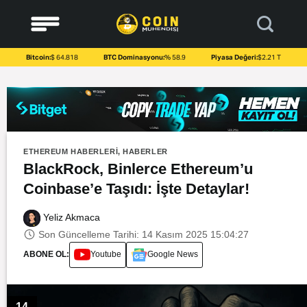
to
content
Bitcoin:
$ 64.818
BTC Dominasyonu:
% 58.9
Piyasa Değeri:
$2.21 T
ETHEREUM HABERLERI
,
HABERLER
BlackRock, Binlerce Ethereum’u
Coinbase’e Taşıdı: İşte Detaylar!
Yeliz Akmaca
Son Güncelleme Tarihi: 14 Kasım 2025 15:04:27
ABONE OL:
Youtube
Google News
14