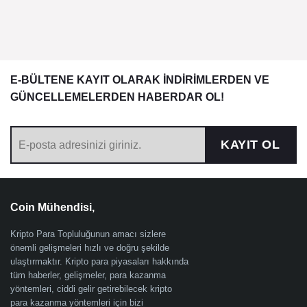
E-BÜLTENE KAYIT OLARAK İNDİRİMLERDEN VE
GÜNCELLEMELERDEN HABERDAR OL!
KAYIT OL
Coin Mühendisi,
Kripto Para Topluluğunun amacı sizlere
önemli gelişmeleri hızlı ve doğru şekilde
ulaştırmaktır. Kripto para piyasaları hakkında
tüm haberler, gelişmeler, para kazanma
yöntemleri, ciddi gelir getirebilecek kripto
para kazanma yöntemleri için bizi