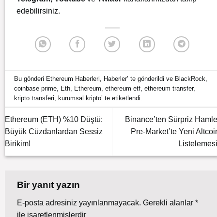
edebilirsiniz.
Bu gönderi
Ethereum Haberleri
,
Haberler
’ te gönderildi ve
BlackRock
,
coinbase prime
,
Eth
,
Ethereum
,
ethereum etf
,
ethereum transfer
,
kripto transferi
,
kurumsal kripto
’ te etiketlendi.
Ethereum (ETH) %10 Düştü:
Binance’ten Sürpriz Hamle
Büyük Cüzdanlardan Sessiz
Pre-Market’te Yeni Altcoi
Birikim!
Listelemesi
Bir yanıt yazın
E-posta adresiniz yayınlanmayacak.
Gerekli alanlar
*
ile işaretlenmişlerdir