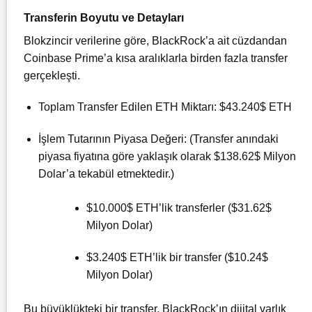
Transferin Boyutu ve Detayları
Blokzincir verilerine göre, BlackRock’a ait cüzdandan
Coinbase Prime’a kısa aralıklarla birden fazla transfer
gerçekleşti.
Toplam Transfer Edilen ETH Miktarı:
$43.240$
ETH
İşlem Tutarının Piyasa Değeri: (Transfer anındaki
piyasa fiyatına göre yaklaşık olarak
$138.62$
Milyon
Dolar’a tekabül etmektedir.)
$10.000$
ETH’lik transferler (
$31.62$
Milyon Dolar)
$3.240$
ETH’lik bir transfer (
$10.24$
Milyon Dolar)
Bu büyüklükteki bir transfer, BlackRock’ın dijital varlık