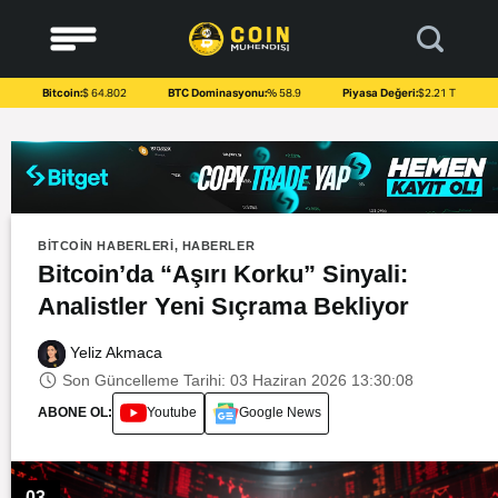
to
content
Bitcoin:
$ 64.802
BTC Dominasyonu:
% 58.9
Piyasa Değeri:
$2.21 T
BITCOIN HABERLERI
,
HABERLER
Bitcoin’da “Aşırı Korku” Sinyali:
Analistler Yeni Sıçrama Bekliyor
Yeliz Akmaca
Son Güncelleme Tarihi: 03 Haziran 2026 13:30:08
ABONE OL:
Youtube
Google News
03