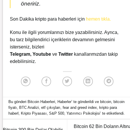
öneririz.
Son Dakika kripto para haberleri için
hemen tıkla.
Konu ile ilgili yorumlarınızı bize yazabilirsiniz. Ayrıca,
bu tarz bilgilendirici içeriklerin devamının gelmesini
isterseniz, bizleri
Telegram
,
Youtube
ve
Twitter
kanallarımızdan takip
edebilirsiniz.
Bu gönderi
Bitcoin Haberleri
,
Haberler
’ te gönderildi ve
bitcoin
,
bitcoin
fiyatı
,
BTC Analizi
,
etf çıkışları
,
fear and greed index
,
kripto para
haberl
,
Kripto Piyasası
,
S&P 500
,
Yatırımcı Psikolojisi
’ te etiketlendi.
Bitcoin 62 Bin Doların Altın
Bitcoin 300 Bin Dolar Olabilir