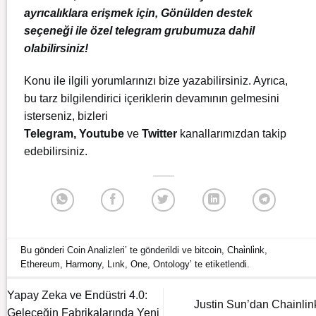
ayrıcalıklara erişmek için, Gönülden destek
seçeneği ile özel telegram grubumuza dahil
olabilirsiniz!
Konu ile ilgili yorumlarınızı bize yazabilirsiniz. Ayrıca,
bu tarz bilgilendirici içeriklerin devamının gelmesini
isterseniz, bizleri
Telegram
,
Youtube
ve
Twitter
kanallarımızdan takip
edebilirsiniz.
Bu gönderi
Coin Analizleri
’ te gönderildi ve
bitcoin
,
Chai̇nli̇nk
,
Ethereum
,
Harmony
,
Lınk
,
One
,
Ontology
’ te etiketlendi.
Yapay Zeka ve Endüstri 4.0:
Justin Sun’dan Chainlin
Geleceğin Fabrikalarında Yeni