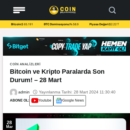
to
content
Bitcoin:
$ 65.191
BTC Dominasyonu:
% 58.9
Piyasa Değeri:
$2.22 T
COIN ANALIZLERI
Bitcoin ve Kripto Paralarda Son
Durum! – 28 Mart
Yayınlanma Tarihi: 28 Mart 2024 11:30:40
admin
ABONE OL:
Youtube
Google News
28
Mar