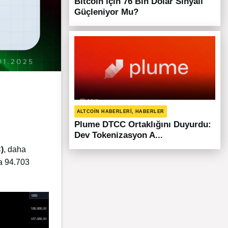
Bitcoin için 76 Bin Dolar Sinyali
Güçleniyor Mu?
ALTCOIN HABERLERI, HABERLER
Plume DTCC Ortaklığını Duyurdu:
Dev Tokenizasyon A...
)
, daha
da 94.703