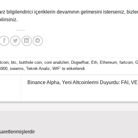
arz bilgilendirici içeriklerin devamının gelmesini isterseniz, bizler
lirsiniz.
itcoin
,
btc
,
butthole coin
,
coni analizleri
,
Dogwifhat
,
Eth
,
Ethereum
,
fartcoin
,
G
6900
,
swarms
,
Teknik Analiz
,
WIF
’ te etiketlendi.
Binance Alpha, Yeni Altcoinlerini Duyurdu: FAI, 
şaretlenmişlerdir