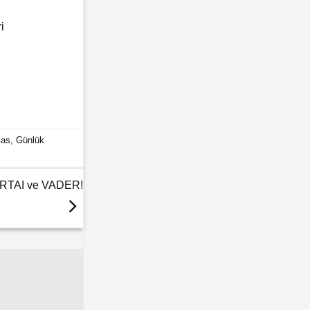
i
as
,
Günlük
VERTAI ve VADER!