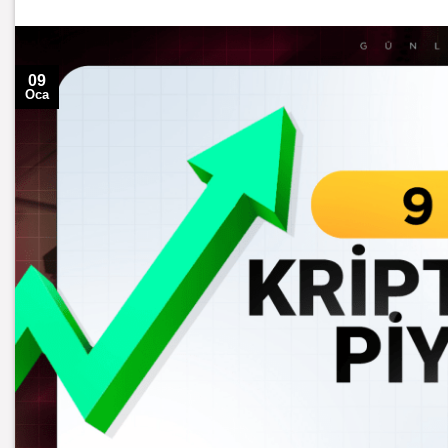
09
Oca