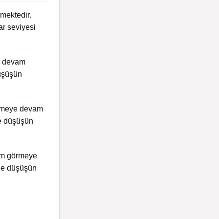
mektedir.
ar seviyesi
e devam
düşüşün
örmeye devam
le düşüşün
em görmeye
ile düşüşün