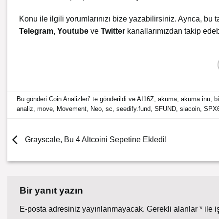
Konu ile ilgili yorumlarınızı bize yazabilirsiniz. Ayrıca, bu t
Telegram
,
Youtube
ve
Twitter
kanallarımızdan takip edebi
Bu gönderi
Coin Analizleri
’ te gönderildi ve
AI16Z
,
akuma
,
akuma inu
,
b
analiz
,
move
,
Movement
,
Neo
,
sc
,
seedify.fund
,
SFUND
,
siacoin
,
SPX
Grayscale, Bu 4 Altcoini Sepetine Ekledi!
Bir yanıt yazın
E-posta adresiniz yayınlanmayacak.
Gerekli alanlar
*
ile i