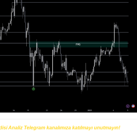
disi Analiz Telegram kanalımıza katılmayı unutmayın!