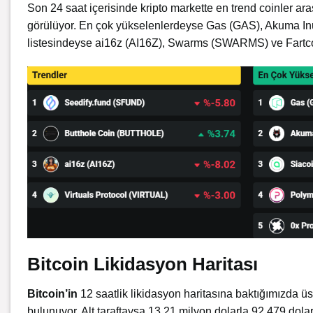
Son 24 saat içerisinde kripto markette en trend coinler
görülüyor. En çok yükselenlerdeyse Gas (GAS), Akuma Inu
listesindeyse ai16z (AI16Z), Swarms (SWARMS) ve Fart
Bitcoin Likidasyon Haritası
Bitcoin’in
12 saatlik likidasyon haritasına baktığımızda üs
bulunuyor. Alt taraftaysa 13.21 milyon dolarla 92.479 dolar