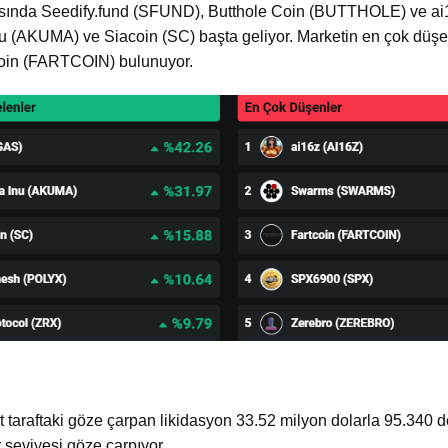
 arasında Seedify.fund (SFUND), Butthole Coin (BUTTHOLE) ve ai
 (AKUMA) ve Siacoin (SC) başta geliyor. Marketin en çok düşe
coin (FARTCOIN) bulunuyor.
t taraftaki göze çarpan likidasyon 33.52 milyon dolarla 95.340 d
 seviyesi göze çarpıyor.