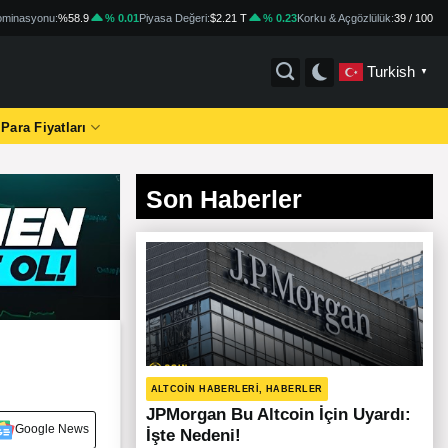
minasyonu:
%58.9
% 0.01
Piyasa Değeri:
$2.21 T
% 0.23
Korku & Açgözlülük:
39 / 100
Turkish
▼
 Para Fiyatları
Son Haberler
ALTCOIN HABERLERI, HABERLER
JPMorgan Bu Altcoin İçin Uyardı:
Google News
İşte Nedeni!