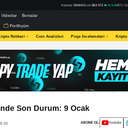
Kriptolar:
38464
Bitcoin:
$64.972
% 0.40
BTC Do
Videolar
Borsalar
Portföyüm
Kripto Rehberi
Coin Analizleri
Proje İncelemeleri
Kripto
rinde Son Durum: 9 Ocak
ABONE OL:
Youtube
18:00