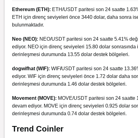
Ethereum
(ETH):
ETH/USDT paritesi son 24 saatte 1.63%
ETH için direnç seviyeleri önce 3440 dolar, daha sonra ise
bulunmaktadır.
Neo (NEO):
NEO/USDT paritesi son 24 saatte 5.41% değ
ediyor. NEO için direnç seviyeleri 15.80 dolar sonrasında 
derinleşmesi durumunda 13.55 dolar destek bölgeleri.
dogwifhat (WIF):
WIF
/
USDT paritesi son 24 saatte 13.3
ediyor. WIF için direnç seviyeleri önce 1.72 dolar daha son
derinleşmesi durumunda 1.46 dolar destek bölgeleri.
Movement (MOVE):
MOVE/USDT paritesi son 24 saatte 1
devam ediyor. MOVE için direnç seviyeleri 0.925 dolar son
derinleşmesi durumunda 0.74 dolar destek bölgeleri.
Trend Coinler