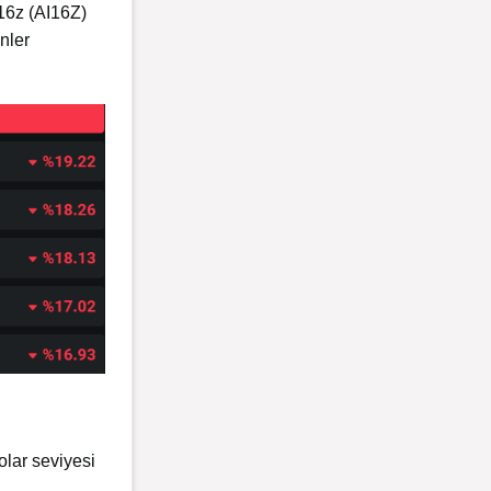
16z (AI16Z)
nler
olar seviyesi