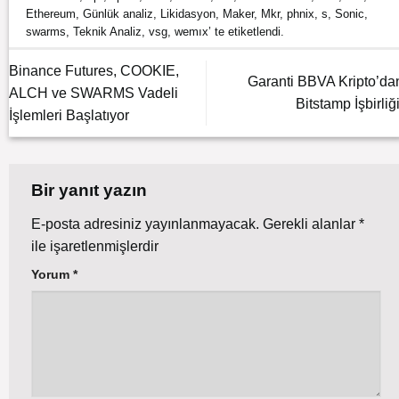
Ethereum
,
Günlük analiz
,
Likidasyon
,
Maker
,
Mkr
,
phnix
,
s
,
Sonic
,
swarms
,
Teknik Analiz
,
vsg
,
wemıx
’ te etiketlendi.
Binance Futures, COOKIE,
Garanti BBVA Kripto’da
ALCH ve SWARMS Vadeli
Bitstamp İşbirliği
İşlemleri Başlatıyor
Bir yanıt yazın
E-posta adresiniz yayınlanmayacak.
Gerekli alanlar
*
ile işaretlenmişlerdir
Yorum
*