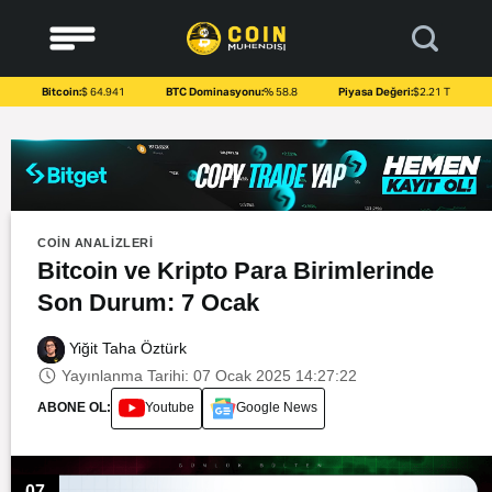
to
content
Bitcoin:
$ 64.941
BTC Dominasyonu:
% 58.8
Piyasa Değeri:
$2.21 T
COIN ANALIZLERI
Bitcoin ve Kripto Para Birimlerinde
Son Durum: 7 Ocak
Yiğit Taha Öztürk
Yayınlanma Tarihi: 07 Ocak 2025 14:27:22
ABONE OL:
Youtube
Google News
07