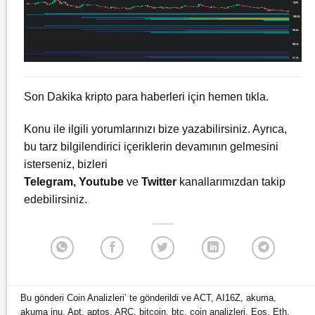
Son Dakika kripto para haberleri için
hemen tıkla.
Konu ile ilgili yorumlarınızı bize yazabilirsiniz. Ayrıca,
bu tarz bilgilendirici içeriklerin devamının gelmesini
isterseniz, bizleri
Telegram
,
Youtube
ve
Twitter
kanallarımızdan takip
edebilirsiniz.
Bu gönderi
Coin Analizleri
’ te gönderildi ve
ACT
,
AI16Z
,
akuma
,
akuma inu
,
Apt
,
aptos
,
ARC
,
bitcoin
,
btc
,
coin analizleri
,
Eos
,
Eth
,