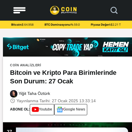
to
content
Bitcoin:
$ 64.958
BTC Dominasyonu:
% 59.0
Piyasa Değeri:
$2.21 T
COIN ANALIZLERI
Bitcoin ve Kripto Para Birimlerinde
Son Durum: 27 Ocak
Yiğit Taha Öztürk
Yayınlanma Tarihi: 27 Ocak 2025 13:33:14
ABONE OL:
Youtube
Google News
27