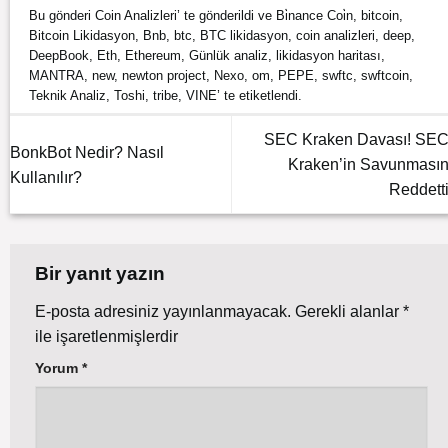
Bu gönderi
Coin Analizleri
’ te gönderildi ve
Bi̇nance Coi̇n
,
bitcoin
,
Bitcoin Likidasyon
,
Bnb
,
btc
,
BTC likidasyon
,
coin analizleri
,
deep
,
DeepBook
,
Eth
,
Ethereum
,
Günlük analiz
,
likidasyon haritası
,
MANTRA
,
new
,
newton project
,
Nexo
,
om
,
PEPE
,
swftc
,
swftcoin
,
Teknik Analiz
,
Toshi
,
tribe
,
VINE
’ te etiketlendi.
SEC Kraken Davası! SEC
BonkBot Nedir? Nasıl
Kraken’in Savunmasın
Kullanılır?
Reddetti
Bir yanıt yazın
E-posta adresiniz yayınlanmayacak.
Gerekli alanlar
*
ile işaretlenmişlerdir
Yorum
*