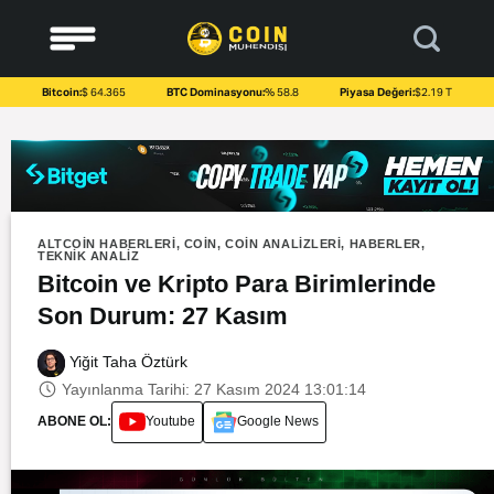
to
content
Bitcoin:
$ 64.365
BTC Dominasyonu:
% 58.8
Piyasa Değeri:
$2.19 T
ALTCOIN HABERLERI
,
COIN
,
COIN ANALIZLERI
,
HABERLER
,
TEKNIK ANALIZ
Bitcoin ve Kripto Para Birimlerinde
Son Durum: 27 Kasım
Yiğit Taha Öztürk
Yayınlanma Tarihi: 27 Kasım 2024 13:01:14
ABONE OL:
Youtube
Google News