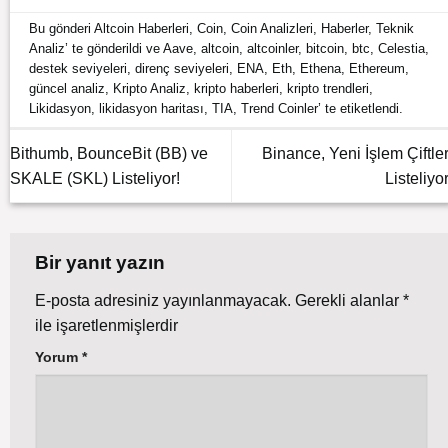
Bu gönderi
Altcoin Haberleri
,
Coin
,
Coin Analizleri
,
Haberler
,
Teknik
Analiz
’ te gönderildi ve
Aave
,
altcoin
,
altcoinler
,
bitcoin
,
btc
,
Celestia
,
destek seviyeleri
,
direnç seviyeleri
,
ENA
,
Eth
,
Ethena
,
Ethereum
,
güncel analiz
,
Kripto Analiz
,
kripto haberleri
,
kripto trendleri
,
Likidasyon
,
likidasyon haritası
,
TIA
,
Trend Coinler
’ te etiketlendi.
Bithumb, BounceBit (BB) ve
Binance, Yeni İşlem Çiftler
SKALE (SKL) Listeliyor!
Listeliyor
Bir yanıt yazın
E-posta adresiniz yayınlanmayacak.
Gerekli alanlar
*
ile işaretlenmişlerdir
Yorum
*