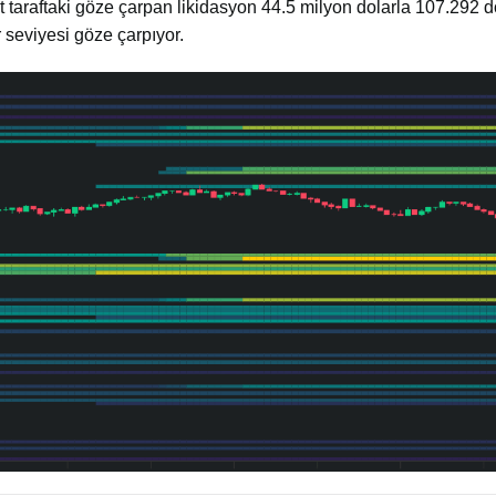
t taraftaki göze çarpan likidasyon 44.5 milyon dolarla 107.292 d
 seviyesi göze çarpıyor.