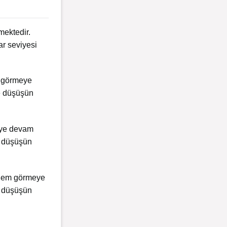
ektedir.
ar seviyesi
m görmeye
le düşüşün
eye devam
le düşüşün
şlem görmeye
e düşüşün