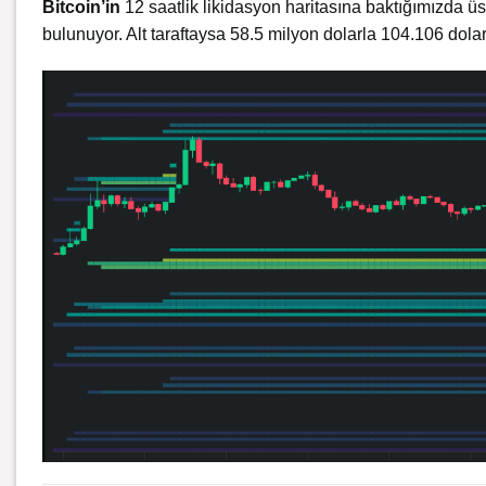
Bitcoin’in
12 saatlik likidasyon haritasına baktığımızda üs
bulunuyor. Alt taraftaysa 58.5 milyon dolarla 104.106 dolar