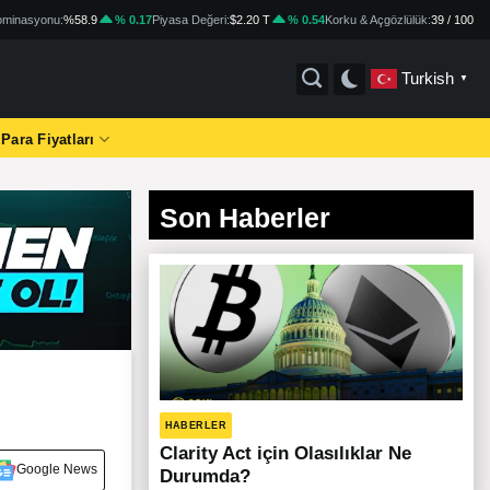
minasyonu:
%58.9
% 0.17
Piyasa Değeri:
$2.20 T
% 0.54
Korku & Açgözlülük:
39 / 100
Turkish
▼
 Para Fiyatları
Son Haberler
HABERLER
Clarity Act için Olasılıklar Ne
Google News
Durumda?