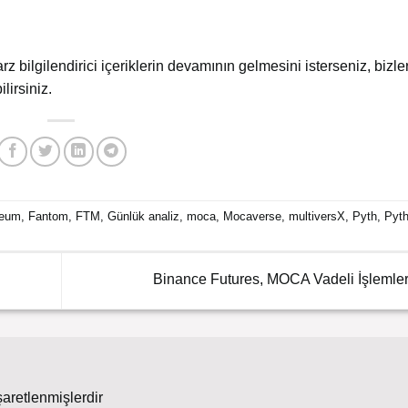
arz bilgilendirici içeriklerin devamının gelmesini isterseniz, bizler
lirsiniz.
reum
,
Fantom
,
FTM
,
Günlük analiz
,
moca
,
Mocaverse
,
multiversX
,
Pyth
,
Pyt
Binance Futures, MOCA Vadeli İşlemleri
şaretlenmişlerdir