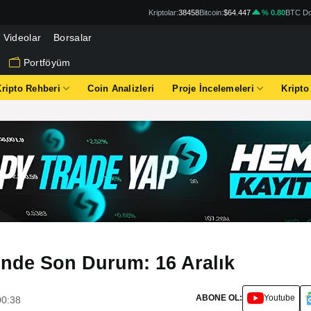
Kriptolar:
38458
Bitcoin:
$64.447
% 0.80
BTC Do
Videolar
Borsalar
Portföyüm
Kripto Rehberi
Coin Analizleri
Proje İncelemeleri
Kripto
rinde Son Durum: 16 Aralık
ABONE OL:
Youtube
00:38