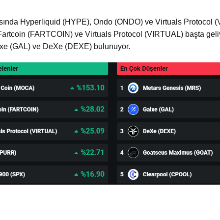
arasında Hyperliquid (HYPE), Ondo (ONDO) ve Virtuals Protocol
artcoin (FARTCOIN) ve Virtuals Protocol (VIRTUAL) başta geliy
lxe (GAL) ve DeXe (DEXE) bulunuyor.