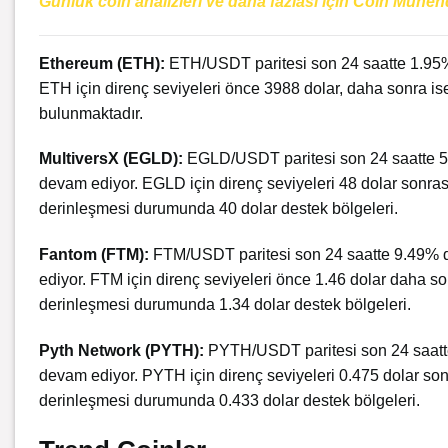
Günlük coin analizleri ve daha fazlası için Coin Mühen
Ethereum
(ETH):
ETH/USDT paritesi son 24 saatte 1.95%
ETH için direnç seviyeleri önce 3988 dolar, daha sonra ise
bulunmaktadır.
MultiversX (EGLD):
EGLD/USDT paritesi son 24 saatte 5
devam ediyor. EGLD için direnç seviyeleri 48 dolar sonrası
derinleşmesi durumunda 40 dolar destek bölgeleri.
Fantom
(FTM):
FTM/USDT paritesi son 24 saatte 9.49% 
ediyor. FTM için direnç seviyeleri önce 1.46 dolar daha son
derinleşmesi durumunda 1.34 dolar destek bölgeleri.
Pyth Network (PYTH):
PYTH/USDT paritesi son 24 saatt
devam ediyor. PYTH için direnç seviyeleri 0.475 dolar sonr
derinleşmesi durumunda 0.433 dolar destek bölgeleri.