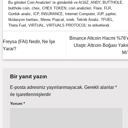
Bu gönderi
Coin Analizleri
’ te gönderildi ve
AI16Z
,
ANDY
,
BUTTHOLE
,
butthole coin
,
chex
,
CHEX TOKEN
,
coin analizleri
,
Flare
,
FLR
,
Günlük analiz
,
ICP
,
INSURANCE
,
Internet Computer
,
JUP
,
jupiter
,
likidasyon haritası
,
Meow
,
Popcat
,
snek
,
Teknik Analiz
,
TFUEL
,
Theta Fuel
,
VIRTUAL
,
VIRTUALS PROTOCOL
’ te etiketlendi.
Binance Altcoin Hacmi %78’
Freysa (FAI) Nedir, Ne İşe
Ulaştı: Altcoin Boğası Yakı
Yarar?
Mı
Bir yanıt yazın
E-posta adresiniz yayınlanmayacak.
Gerekli alanlar
*
ile işaretlenmişlerdir
Yorum
*