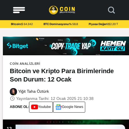
to
content
Bitcoin:
$ 64.342
BTC Dominasyonu:
% 58.8
Piyasa Değeri:
$2.20 T
COIN ANALIZLERI
Bitcoin ve Kripto Para Birimlerinde
Son Durum: 12 Ocak
Yiğit Taha Öztürk
Yayınlanma Tarihi: 12 Ocak 2025 21:10:38
ABONE OL:
Youtube
Google News
12