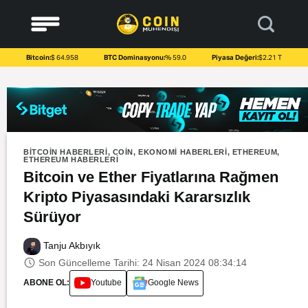
to
content
Bitcoin:
$ 64.958
BTC Dominasyonu:
% 59.0
Piyasa Değeri:
$2.21 T
BITCOIN HABERLERI
,
COIN
,
EKONOMI HABERLERI
,
ETHEREUM
,
ETHEREUM HABERLERI
Bitcoin ve Ether Fiyatlarına Rağmen
Kripto Piyasasındaki Kararsızlık
Sürüyor
Tanju Akbıyık
Son Güncelleme Tarihi: 24 Nisan 2024 08:34:14
ABONE OL:
Youtube
Google News