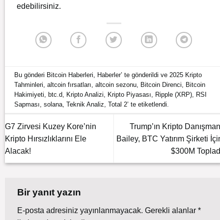
edebilirsiniz.
Bu gönderi
Bitcoin Haberleri
,
Haberler
’ te gönderildi ve
2025 Kripto
Tahminleri
,
altcoin fırsatları
,
altcoin sezonu
,
Bitcoin Direnci
,
Bitcoin
Hakimiyeti
,
btc.d
,
Kripto Analizi
,
Kripto Piyasası
,
Ripple (XRP)
,
RSI
Sapması
,
solana
,
Teknik Analiz
,
Total 2
’ te etiketlendi.
G7 Zirvesi Kuzey Kore’nin
Trump’ın Kripto Danışman
Kripto Hırsızlıklarını Ele
Bailey, BTC Yatırım Şirketi İçi
Alacak!
$300M Toplad
Bir yanıt yazın
E-posta adresiniz yayınlanmayacak.
Gerekli alanlar
*