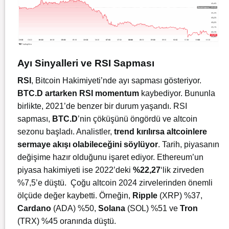
Ayı Sinyalleri ve RSI Sapması
RSI
, Bitcoin Hakimiyeti’nde ayı sapması gösteriyor.
BTC.D artarken RSI momentum
kaybediyor. Bununla
birlikte, 2021’de benzer bir durum yaşandı. RSI
sapması,
BTC.D
’nin çöküşünü öngördü ve altcoin
sezonu başladı. Analistler,
trend kırılırsa altcoinlere
sermaye akışı olabileceğini söylüyor
. Tarih, piyasanın
değişime hazır olduğunu işaret ediyor. Ethereum’un
piyasa hakimiyeti ise 2022’deki
%22,27
‘lik zirveden
%7,5’e düştü. Çoğu altcoin 2024 zirvelerinden önemli
ölçüde değer kaybetti. Örneğin,
Ripple
(XRP) %37,
Cardano
(ADA) %50,
Solana
(SOL) %51 ve
Tron
(TRX) %45 oranında düştü.