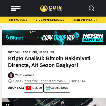
to
content
Bitcoin:
$ 64.532
BTC Dominasyonu:
% 58.8
Piyasa Değeri:
$2.19 T
BITCOIN HABERLERI
,
HABERLER
Kripto Analisti: Bitcoin Hakimiyeti
Dirençte, Alt Sezon Başlıyor!
Yeliz Akmaca
Son Güncelleme Tarihi: 09 Mayıs 2025 09:39:44
ABONE OL:
Youtube
Google News
08