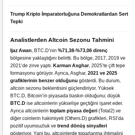
Trump Kripto İmparatorluğuna Demokratlardan Sert
Tepki
Analistlerden Altcoin Sezonu Tahmini
Ijaz Awan
, BTC.D’nin
%71,38-%73,06 direnç
bölgesine yaklaştığını belirtti. Bu bölge, 2017, 2019 ve
2021’de zirve yaptı.
Karman Asghar
, 2025’te çift tepe
formasyonu görüyor. Ayrıca, Asghar,
2021 ve 2025
grafiklerinin benzer olduğunu
gösterdi. Bu durum,
altcoin sezonu beklentisini güçlendiriyor.
Yüksek
BTC.D,
Bitcoin’in
piyasada
baskın
olduğunu;
düşük
BTC.D
ise
altcoinlerin
yükselişe
geçtiğini
işaret
eder.
Ayrıca a
ltcoinlerin
toplam piyasa değeri
(Total2) ve
diğer coinlerin hakimiyeti (Others.D) grafikleri, RSI’da
pozitif uyumsuzluk ve
trend dönüş sinyalleri
gösteriyor. Yani bu, altcoinlerde toparlanma ihtimalini