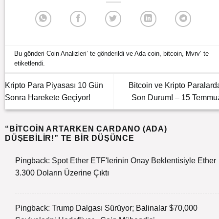
Bu gönderi
Coin Analizleri
’ te gönderildi ve
Ada coin
,
bitcoin
,
Mvrv
’ te
etiketlendi.
Kripto Para Piyasası 10 Gün
Bitcoin ve Kripto Paralard
Sonra Harekete Geçiyor!
Son Durum! – 15 Temmu
“
BITCOIN ARTARKEN CARDANO (ADA)
DÜŞEBILIR!
” TE BIR DÜŞÜNCE
Pingback:
Spot Ether ETF'lerinin Onay Beklentisiyle Ether
3.300 Doların Üzerine Çıktı
Pingback:
Trump Dalgası Sürüyor; Balinalar $70,000