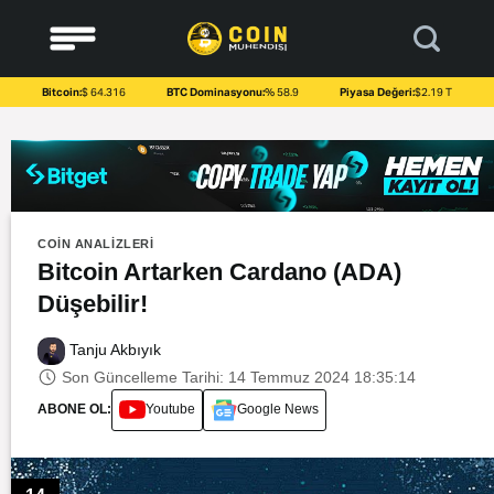
to
content
Bitcoin:
$ 64.316
BTC Dominasyonu:
% 58.9
Piyasa Değeri:
$2.19 T
COIN ANALIZLERI
Bitcoin Artarken Cardano (ADA)
Düşebilir!
Tanju Akbıyık
Son Güncelleme Tarihi: 14 Temmuz 2024 18:35:14
ABONE OL:
Youtube
Google News