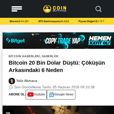
to
content
Bitcoin:
$ 64.281
BTC Dominasyonu:
% 58.8
Piyasa Değeri:
$2.19 T
BITCOIN HABERLERI
,
HABERLER
Bitcoin 20 Bin Dolar Düştü: Çöküşün
Arkasındaki 6 Neden
Yeliz Akmaca
Son Güncelleme Tarihi: 05 Haziran 2026 09:10:38
ABONE OL:
Youtube
Google News
05