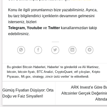
Konu ile ilgili yorumlarınızı bize yazabilirsiniz. Ayrıca,
bu tarz bilgilendirici içeriklerin devamının gelmesini
isterseniz, bizleri
Telegram
,
Youtube
ve
Twitter
kanallarımızdan takip
edebilirsiniz.
Bu gönderi
Bitcoin Haberleri
,
Haberler
’ te gönderildi ve
Ali Martinez
,
bitcoin
,
bitcoin fiyatı
,
BTC Analizi
,
CryptoQuant
,
etf çıkışları
,
Kripto
Piyasası
,
Mt.gox
,
strategy
,
zincir üstü veriler
’ te etiketlendi.
ARK Invest’e Göre B
Gümüş Fiyatları Düşüyor: Orta
Altcoinler Gerçek Değerini
Doğu ve Faiz Sinyalleri!
Altında