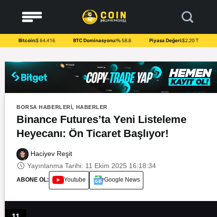
to
content
Bitcoin:
$ 64.416
BTC Dominasyonu:
% 58.8
Piyasa Değeri:
$2.20 T
BORSA HABERLERI
,
HABERLER
Binance Futures’ta Yeni Listeleme
Heyecanı: Ön Ticaret Başlıyor!
Haciyev Reşit
Yayınlanma Tarihi: 11 Ekim 2025 16:18:34
ABONE OL:
Youtube
Google News
11