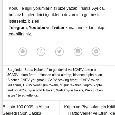
Konu ile ilgili yorumlarınızı bize yazabilirsiniz. Ayrıca,
bu tarz bilgilendirici içeriklerin devamının gelmesini
isterseniz, bizleri
Telegram
,
Youtube
ve
Twitter
kanallarımızdan takip
edebilirsiniz.
Bu gönderi
Borsa Haberleri
’ te gönderildi ve
$CARV token alımı
,
$CARV token fırsatı
,
binance alpha airdrop
,
binance alpha puan
,
Binance CARV yarışması
,
CARV staking fırsatı
,
CARV token
kullanımı
,
CARV yönetişim tokeni
,
düşük rekabetli kripto
,
kripto
airdrop 2025
,
oyun odaklı token
,
Web3 oyun tokeni
,
Web3 token
listesi
’ te etiketlendi.
Bitcoin 100.000$’ın Altına
Kripto ve Piyasalar İçin Kriti
Geriledi | Son Dakika
Hafta: Veriler ve Etkinlikle