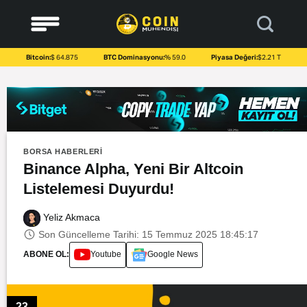
to
content
Bitcoin:
$ 64.875
BTC Dominasyonu:
% 59.0
Piyasa Değeri:
$2.21 T
BORSA HABERLERI
Binance Alpha, Yeni Bir Altcoin
Listelemesi Duyurdu!
Yeliz Akmaca
Son Güncelleme Tarihi: 15 Temmuz 2025 18:45:17
ABONE OL:
Youtube
Google News
23