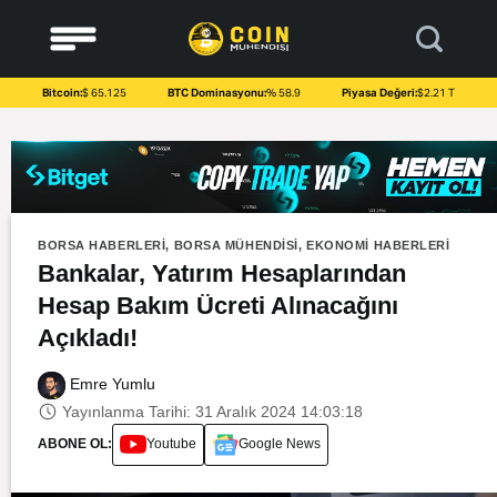
to
content
Bitcoin:
$ 65.125
BTC Dominasyonu:
% 58.9
Piyasa Değeri:
$2.21 T
BORSA HABERLERI
,
BORSA MÜHENDISI
,
EKONOMI HABERLERI
Bankalar, Yatırım Hesaplarından
Hesap Bakım Ücreti Alınacağını
Açıkladı!
Emre Yumlu
Yayınlanma Tarihi: 31 Aralık 2024 14:03:18
ABONE OL:
Youtube
Google News