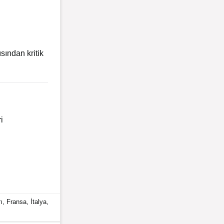
sından kritik
i
ı
,
Fransa
,
İtalya
,