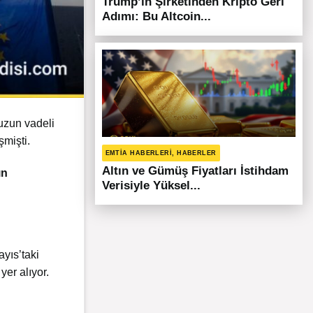
Trump’ın Şirketinden Kripto Geri
Adımı: Bu Altcoin...
 uzun vadeli
şmişti.
EMTIA HABERLERI, HABERLER
Altın ve Gümüş Fiyatları İstihdam
ın
Verisiyle Yüksel...
yıs’taki
er alıyor.