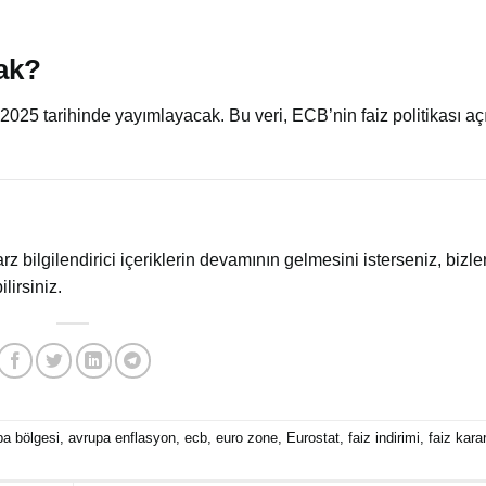
ak?
2025 tarihinde yayımlayacak. Bu veri, ECB’nin faiz politikası açı
arz bilgilendirici içeriklerin devamının gelmesini isterseniz, bizler
lirsiniz.
pa bölgesi
,
avrupa enflasyon
,
ecb
,
euro zone
,
Eurostat
,
faiz indirimi
,
faiz karar