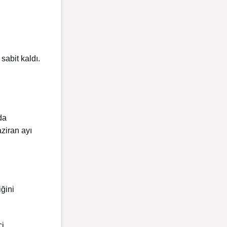
sabit kaldı.
da
aziran ayı
ğini
ci