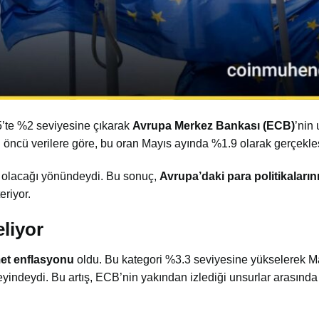
5’te %2 seviyesine çıkarak
Avrupa Merkez Bankası (ECB)
’nin
n öncü verilere göre, bu oran Mayıs ayında %1.9 olarak gerçekle
e olacağı yönündeydi. Bu sonuç,
Avrupa’daki para politikaların
eriyor.
liyor
et enflasyonu
oldu. Bu kategori %3.3 seviyesine yükselerek Ma
indeydi. Bu artış, ECB’nin yakından izlediği unsurlar arasında y