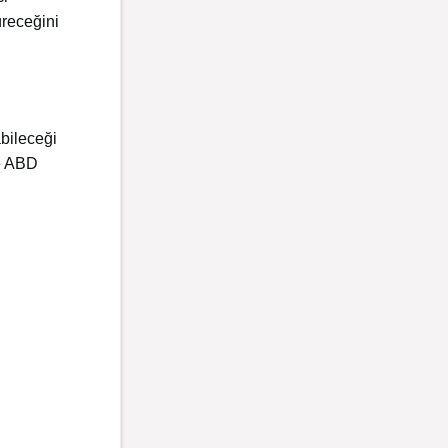
receğini
abileceği
ve ABD