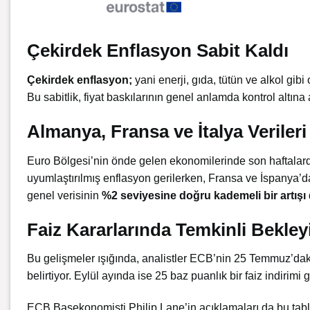
Çekirdek Enflasyon Sabit Kaldı
Çekirdek enflasyon;
yani enerji, gıda, tütün ve alkol gib
Bu sabitlik, fiyat baskılarının genel anlamda kontrol altına 
Almanya, Fransa ve İtalya Veriler
Euro Bölgesi’nin önde gelen ekonomilerinde son haftalarda
uyumlaştırılmış enflasyon gerilerken, Fransa ve İspanya’da 
genel verisinin
%2 seviyesine doğru kademeli bir artışı
Faiz Kararlarında Temkinli Bekley
Bu gelişmeler ışığında, analistler ECB’nin 25 Temmuz’dak
belirtiyor. Eylül ayında ise 25 baz puanlık bir faiz indirimi
ECB Başekonomisti Philip Lane’in açıklamaları da bu tab