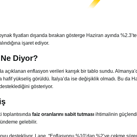
i oynak fiyatları dışarıda bırakan gösterge Haziran ayında %2.3’te 
alındığına işaret ediyor.
i Ne Diyor?
 açıklanan enflasyon verileri karışık bir tablo sundu. Almanya’
hafif yükseliş görüldü. İtalya’da ise değişiklik olmadı. Bu da H
desteklediğini gösteriyor.
iş
i toplantısında
faiz oranlarını sabit tutması
ihtimalinin güçlendi
 gündeme gelebilir.
loyu destekliyor. Lane, “Enflasyonu %10’dan %2’ye çekme süre