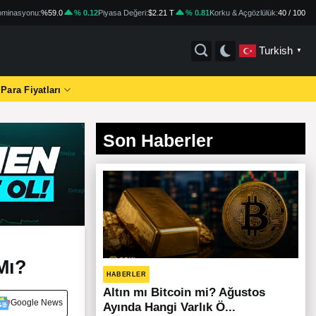
minasyonu:
%59.0
% 0.12
Piyasa Değeri:
$2.21 T
% 0.81
Korku & Açgözlülük:
40 / 100
Turkish
▼
 Para Fiyatları
Son Haberler
Mı?
HABERLER
Altın mı Bitcoin mi? Ağustos
Google News
Ayında Hangi Varlık Ö...