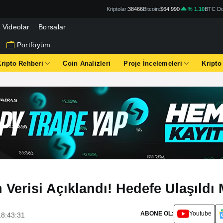
Kriptolar:
38466
Bitcoin:
$64.990
% 1.10
BTC Do
Videolar
Borsalar
Portföyüm
Kripto Rehberi
Coin Analizleri
Proje İncelemeleri
Kripto
 Verisi Açıklandı! Hedefe Ulaşıldı 
ABONE OL:
Youtube
18:43:31