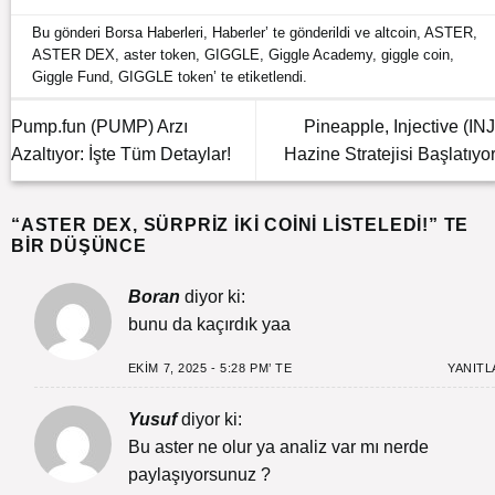
Bu gönderi
Borsa Haberleri
,
Haberler
’ te gönderildi ve
altcoin
,
ASTER
,
ASTER DEX
,
aster token
,
GIGGLE
,
Giggle Academy
,
giggle coin
,
Giggle Fund
,
GIGGLE token
’ te etiketlendi.
Pump.fun (PUMP) Arzı
Pineapple, Injective (INJ
Azaltıyor: İşte Tüm Detaylar!
Hazine Stratejisi Başlatıyor
“
ASTER DEX, SÜRPRIZ İKI COINI LISTELEDI!
” TE
BIR DÜŞÜNCE
Boran
diyor ki:
bunu da kaçırdık yaa
EKIM 7, 2025 - 5:28 PM’ TE
YANITL
Yusuf
diyor ki:
Bu aster ne olur ya analiz var mı nerde
paylaşıyorsunuz ?