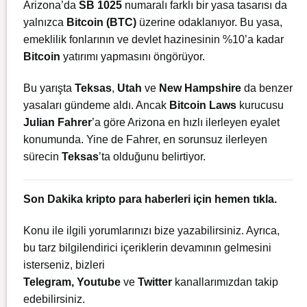
Arizona’da
SB 1025
numaralı farklı bir yasa tasarısı da
yalnızca
Bitcoin (BTC)
üzerine odaklanıyor. Bu yasa,
emeklilik fonlarının ve devlet hazinesinin %10’a kadar
Bitcoin
yatırımı yapmasını öngörüyor.
Bu yarışta
Teksas
,
Utah
ve
New Hampshire
da benzer
yasaları gündeme aldı. Ancak
Bitcoin Laws
kurucusu
Julian Fahrer
’a göre Arizona en hızlı ilerleyen eyalet
konumunda. Yine de Fahrer, en sorunsuz ilerleyen
sürecin
Teksas
’ta olduğunu belirtiyor.
Son Dakika kripto para haberleri için
hemen tıkla.
Konu ile ilgili yorumlarınızı bize yazabilirsiniz. Ayrıca,
bu tarz bilgilendirici içeriklerin devamının gelmesini
isterseniz, bizleri
Telegram
,
Youtube
ve
Twitter
kanallarımızdan takip
edebilirsiniz.