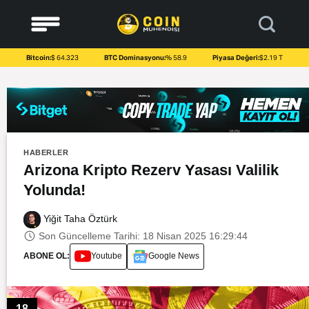
to
content
Bitcoin:
$ 64.323
BTC Dominasyonu:
% 58.9
Piyasa Değeri:
$2.19 T
HABERLER
Arizona Kripto Rezerv Yasası Valilik
Yolunda!
Yiğit Taha Öztürk
Son Güncelleme Tarihi: 18 Nisan 2025 16:29:44
ABONE OL:
Youtube
Google News
18