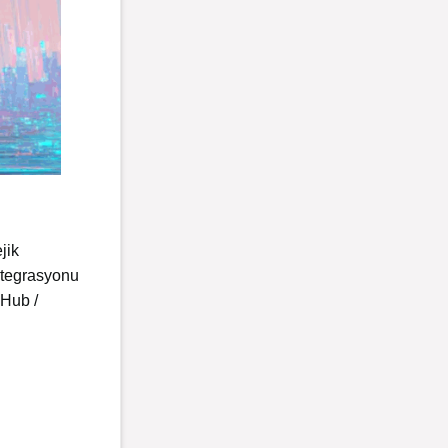
jik
entegrasyonu
 Hub /