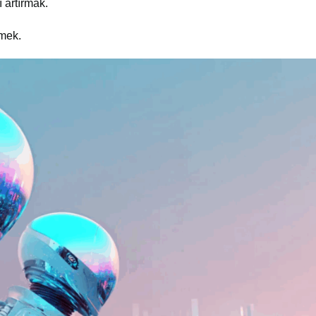
ı artırmak.
tmek.