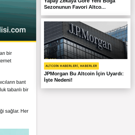
Yapay Zekaya Göre Yeni Boğa
Sezonunun Favori Altco...
an bir
ternet
ALTCOIN HABERLERI, HABERLER
JPMorgan Bu Altcoin İçin Uyardı:
İşte Nedeni!
ıcıların bant
uk tabanlı bir
ği sağlar. Her