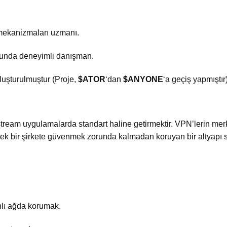
 mekanizmaları uzmanı.
unda deneyimli danışman.
luşturulmuştur (Proje,
$ATOR
‘dan
$ANYONE
‘a geçiş yapmıştır)
tream uygulamalarda standart haline getirmektir. VPN’lerin mer
ni tek bir şirkete güvenmek zorunda kalmadan koruyan bir altyapı 
anlı ağda korumak.