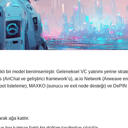
lı bir model benimsemiştir. Geleneksel VC yatırımı yerine strate
os (AnChat ve geliştirici framework’ü), ar.io Network (Arweave 
pot listeleme), MAXKO (sunucu ve exit node desteği) ve DePIN
rak ağa katılır.
r ve her katman farklı bir düğüm tarafından çözülür.