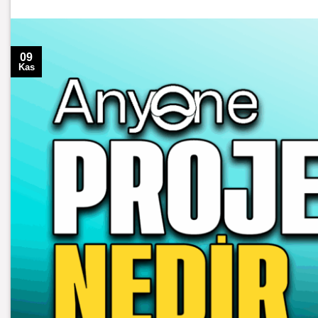
09
Kas