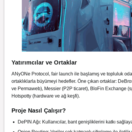
Yatırımcılar ve Ortaklar
ANyONe Protocol, fair launch ile başlamış ve topluluk odak
ortaklıklarla büyümeyi hedefler. Öne çıkan ortaklar: DeBr
ve Permaweb), Messier (P2P ticaret), BloFin Exchange (s
Hotspotty (hardware ve ağ keşfi).
Proje Nasıl Çalışır?
DePIN Ağı: Kullanıcılar, bant genişliklerini katkı sağlaya
Onion Routing: Veriler çok katmanlı şifreleme ile iletili