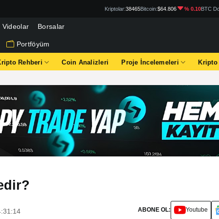
Kriptolar:
38465
Bitcoin:
$64.806
% 0.10
BTC Do
Videolar
Borsalar
Portföyüm
Kripto Rehberi
Coin Analizleri
Proje İncelemeleri
Kripto
edir?
ABONE OL:
Youtube
4:31:14