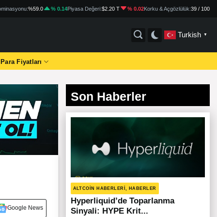
minasyonu:
%59.0
% 0.14
Piyasa Değeri:
$2.20 T
% 0.02
Korku & Açgözlülük:
39 / 100
Turkish
▼
 Para Fiyatları
Son Haberler
ALTCOIN HABERLERI, HABERLER
Hyperliquid’de Toparlanma
Google News
Sinyali: HYPE Krit...