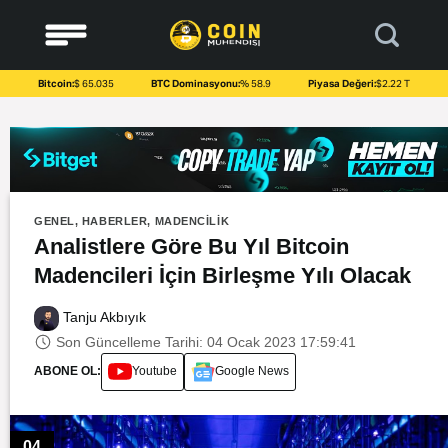
to
content
Bitcoin:
$ 65.035
BTC Dominasyonu:
% 58.9
Piyasa Değeri:
$2.22 T
GENEL
,
HABERLER
,
MADENCILIK
Analistlere Göre Bu Yıl Bitcoin
Madencileri İçin Birleşme Yılı Olacak
Tanju Akbıyık
Son Güncelleme Tarihi: 04 Ocak 2023 17:59:41
ABONE OL:
Youtube
Google News
04