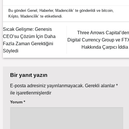
Bu gönderi
Genel
,
Haberler
,
Madencilik
’ te gönderildi ve
bitcoin
,
Kri̇pto
,
Madenci̇li̇k
’ te etiketlendi.
Sıcak Gelişme: Genesis
Three Arrows Capital’den
CEO’su Çözüm İçin Daha
Digital Currency Group ve FT
Fazla Zaman Gerektiğini
Hakkında Çarpıcı İddia 
Söyledi
Bir yanıt yazın
E-posta adresiniz yayınlanmayacak.
Gerekli alanlar
*
ile işaretlenmişlerdir
Yorum
*