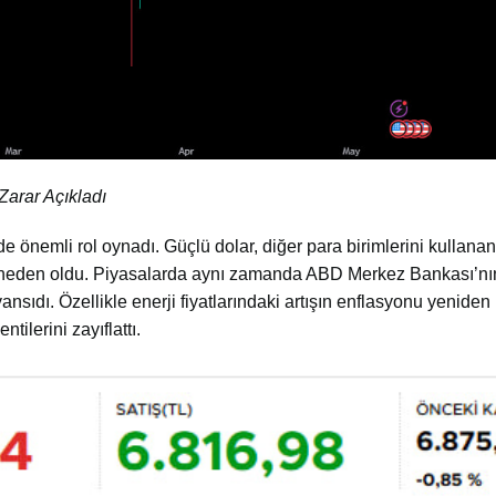
Zarar Açıkladı
de önemli rol oynadı. Güçlü dolar, diğer para birimlerini kullanan
aya neden oldu. Piyasalarda aynı zamanda ABD Merkez Bankası’nın
nsıdı. Özellikle enerji fiyatlarındaki artışın enflasyonu yeniden
tilerini zayıflattı.