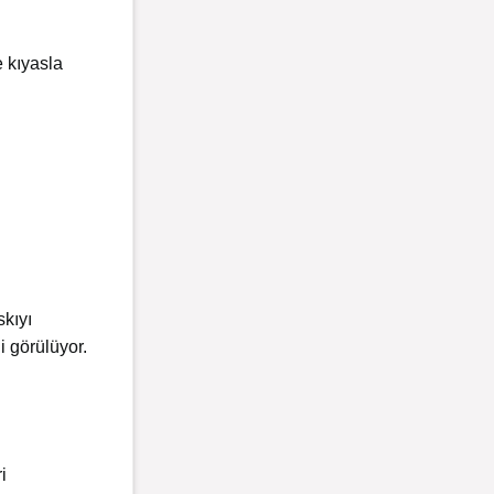
e kıyasla
skıyı
i görülüyor.
i