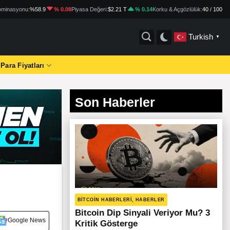
minasyonu:
%58.9
% 0.08
Piyasa Değeri:
$2.21 T
% 0.14
Korku & Açgözlülük:
40 / 100
Turkish
▼
 Para Fiyatları
Son Haberler
BITCOIN HABERLERI, HABERLER
Bitcoin Dip Sinyali Veriyor Mu? 3
Google News
Kritik Gösterge