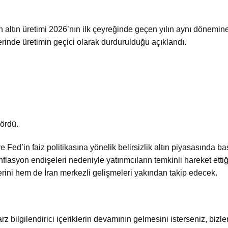
in altın üretimi 2026’nın ilk çeyreğinde geçen yılın aynı dönemin
erinde üretimin geçici olarak durdurulduğu açıklandı.
ördü.
ve Fed’in faiz politikasına yönelik belirsizlik altın piyasasında ba
lasyon endişeleri nedeniyle yatırımcıların temkinli hareket ettiğ
ini hem de İran merkezli gelişmeleri yakından takip edecek.
arz bilgilendirici içeriklerin devamının gelmesini isterseniz, bizler