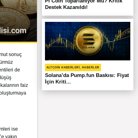
Pi Coin Toparlanıyor Mu? Kritik
Destek Kazanıldı!
somut sonuç
Hürmüz
ALTCOIN HABERLERI, HABERLER
ntileri de
Solana’da Pump.fun Baskısı: Fiyat
 düşüş
İçin Kriti...
kalarının faiz
ı oluşturmaya
mleri ise
’e yakın