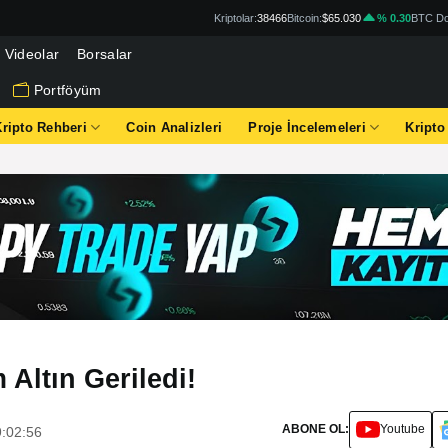
Kriptolar:
38466
Bitcoin:
$65.030
% 0.30
BTC Do
Videolar
Borsalar
Portföyüm
Kripto Rehberi
Coin Analizleri
Proje İncelemeleri
Kripto
 Altın Geriledi!
ABONE OL:
Youtube
9:02:56