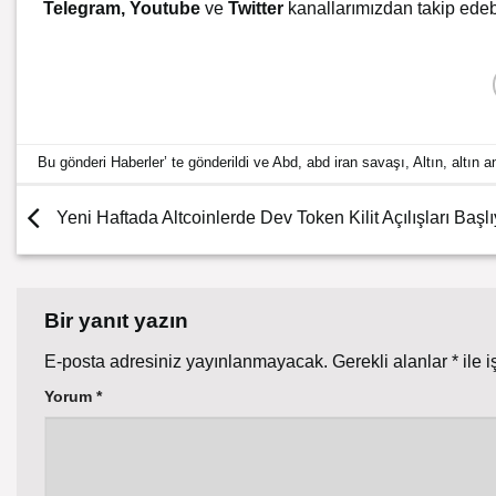
Telegram
,
Youtube
ve
Twitter
kanallarımızdan takip edebi
Bu gönderi
Haberler
’ te gönderildi ve
Abd
,
abd iran savaşı
,
Altın
,
altın a
Yeni Haftada Altcoinlerde Dev Token Kilit Açılışları Başlı
Bir yanıt yazın
E-posta adresiniz yayınlanmayacak.
Gerekli alanlar
*
ile i
Yorum
*