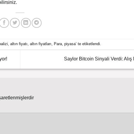
lirsiniz.
nalizi
,
altın fiyatı
,
altın fiyatları
,
Para
,
piyasa
’ te etiketlendi.
yor!
Saylor Bitcoin Sinyali Verdi: Alış
şaretlenmişlerdir