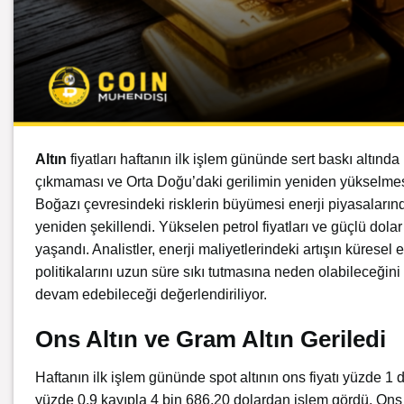
Altın
fiyatları haftanın ilk işlem gününde sert baskı altın
çıkmaması ve Orta Doğu’daki gerilimin yeniden yükselmesi,
Boğazı çevresindeki risklerin büyümesi enerji piyasalarınd
yeniden şekillendi. Yükselen petrol fiyatları ve güçlü dolar
yaşandı. Analistler, enerji maliyetlerindeki artışın kürese
politikalarını uzun süre sıkı tutmasına neden olabileceğini
devam edebileceği değerlendiriliyor.
Ons Altın ve Gram Altın Geriledi
Haftanın ilk işlem gününde spot altının ons fiyatı yüzde 1 
yüzde 0,9 kayıpla 4 bin 686,20 dolardan işlem gördü. Ons a