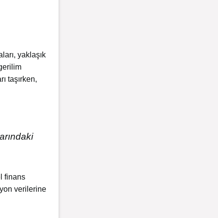
ları, yaklaşık
gerilim
rı taşırken,
larındaki
l finans
yon verilerine