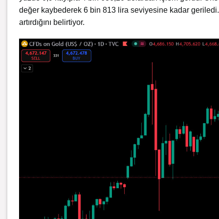
değer kaybederek 6 bin 813 lira seviyesine kadar geriledi. A
artırdığını belirtiyor.