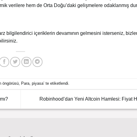
mik verilere hem de Orta Doğu’daki gelişmelere odaklanmış du
arz bilgilendirici içeriklerin devamının gelmesini isterseniz, bizler
lirsiniz.
ın öngörüsü
,
Para
,
piyasa
’ te etiketlendi.
 mı?
Robinhood’dan Yeni Altcoin Hamlesi: Fiyat H