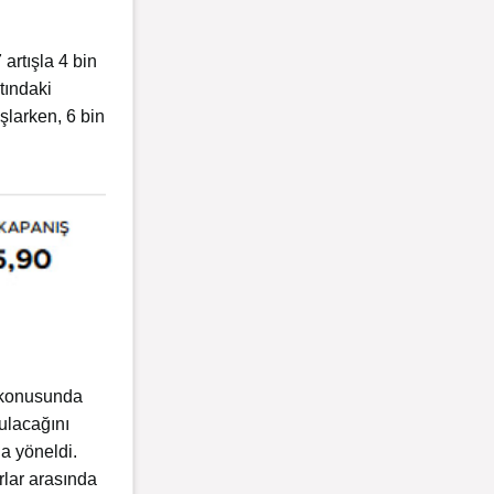
 artışla 4 bin
tındaki
şlarken, 6 bin
a konusunda
ulacağını
na yöneldi.
rlar arasında