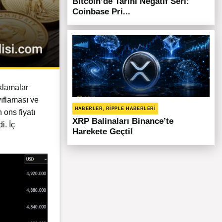
Bitcoin’de Tarihi Negatif Seri:
Coinbase Pri...
ıklamalar
yıflaması ve
HABERLER, RIPPLE HABERLERI
 ons fiyatı
XRP Balinaları Binance’te
i. İç
Harekete Geçti!