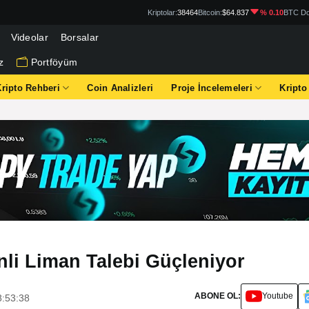
Kriptolar:
38464
Bitcoin:
$64.837
% 0.10
BTC Do
Videolar
Borsalar
z
Portföyüm
Kripto Rehberi
Coin Analizleri
Proje İncelemeleri
Kripto
enli Liman Talebi Güçleniyor
ABONE OL:
Youtube
8:53:38