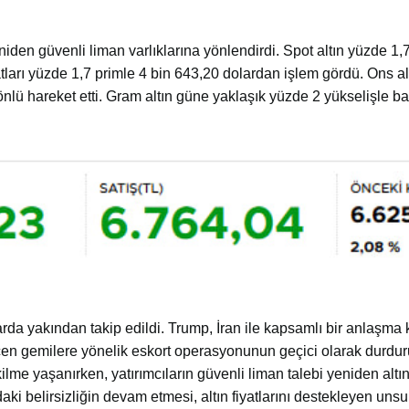
niden güvenli liman varlıklarına yönlendirdi. Spot altın yüzde 1,7
tları yüzde 1,7 primle 4 bin 643,20 dolardan işlem gördü. Ons al
yönlü hareket etti. Gram altın güne yaklaşık yüzde 2 yükselişle ba
arda yakından takip edildi. Trump, İran ile kapsamlı bir anlaşm
çen gemilere yönelik eskort operasyonunun geçici olarak durdur
kilme yaşanırken, yatırımcıların güvenli liman talebi yeniden altı
aki belirsizliğin devam etmesi, altın fiyatlarını destekleyen unsu