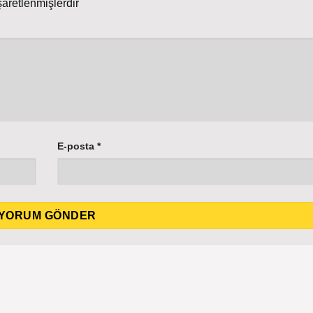
şaretlenmişlerdir
E-posta
*