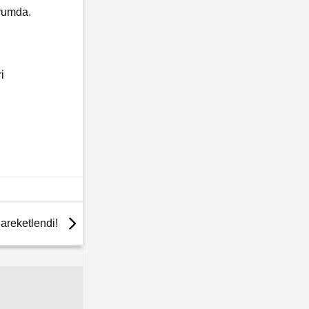
rumda.
i
areketlendi!