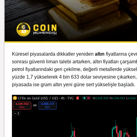
Küresel piyasalarda dikkatler yeniden
altın
fiyatlarına çev
sonrası güvenli liman talebi artarken, altın fiyatları çarş
petrol fiyatlarındaki geri çekilme, değerli metallerde yüksel
yüzde 1,7 yükselerek 4 bin 633 dolar seviyesine çıkarken, A
piyasada ise gram altın yeni güne sert yükselişle başladı.