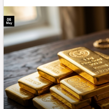
06
May