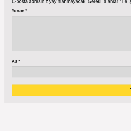
E-posta adresiniz yayınlanmayacak.
Gerekli alanlar
*
ile i
Yorum
*
Ad
*