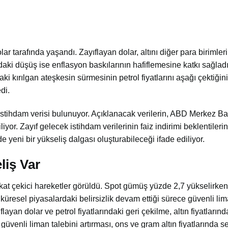
ar tarafında yaşandı. Zayıflayan dolar, altını diğer para birimler
arındaki düşüş ise enflasyon baskılarının hafiflemesine katkı sağl
 kırılgan ateşkesin sürmesinin petrol fiyatlarını aşağı çektiğini 
di.
istihdam verisi bulunuyor. Açıklanacak verilerin, ABD Merkez Ba
yor. Zayıf gelecek istihdam verilerinin faiz indirimi beklentilerin
nde yeni bir yükseliş dalgası oluşturabileceği ifade ediliyor.
liş Var
ikkat çekici hareketler görüldü. Spot gümüş yüzde 2,7 yükselirken,
 küresel piyasalardaki belirsizlik devam ettiği sürece güvenli lim
layan dolar ve petrol fiyatlarındaki geri çekilme, altın fiyatların
 güvenli liman talebini artırması, ons ve gram altın fiyatlarında s