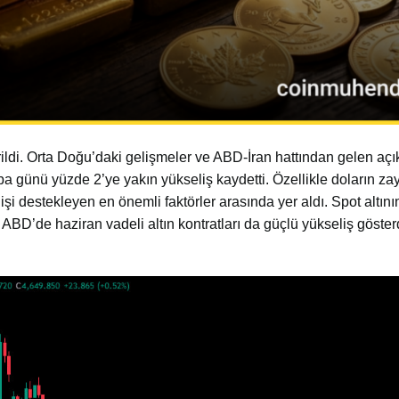
rildi. Orta Doğu’daki gelişmeler ve ABD-İran hattından gelen aç
amba günü yüzde 2’ye yakın yükseliş kaydetti. Özellikle doların za
işi destekleyen en önemli faktörler arasında yer aldı. Spot altının
BD’de haziran vadeli altın kontratları da güçlü yükseliş gösterd