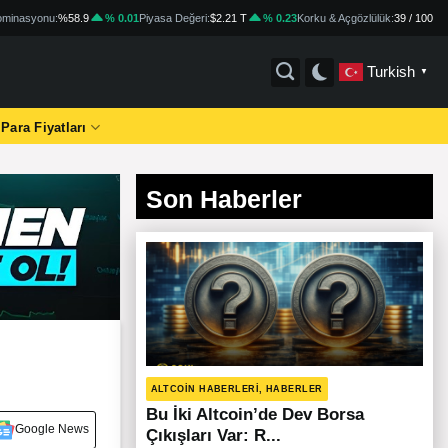
minasyonu:
%58.9
% 0.01
Piyasa Değeri:
$2.21 T
% 0.23
Korku & Açgözlülük:
39 / 100
Turkish
▼
 Para Fiyatları
Son Haberler
ALTCOIN HABERLERI, HABERLER
Bu İki Altcoin’de Dev Borsa
Google News
Çıkışları Var: R...