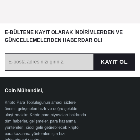
E-BÜLTENE KAYIT OLARAK İNDİRİMLERDEN VE
GÜNCELLEMELERDEN HABERDAR OL!
KAYIT OL
Coin Mühendisi,
Kripto Para Topluluğunun amacı sizlere
önemli gelişmeleri hızlı ve doğru şekilde
ulaştırmaktır. Kripto para piyasaları hakkında
tüm haberler, gelişmeler, para kazanma
yöntemleri, ciddi gelir getirebilecek kripto
para kazanma yöntemleri için bizi
takip etmeyi unutma.