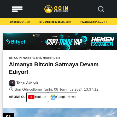
to
content
Bitcoin:
$ 64.739
BTC Dominasyonu:
% 58.9
Piyasa Değeri:
$2.21 T
BITCOIN HABERLERI
,
HABERLER
Almanya Bitcoin Satmaya Devam
Ediyor!
Tanju Akbıyık
Son Güncelleme Tarihi: 08 Temmuz 2024 13:37:12
ABONE OL:
Youtube
Google News
08