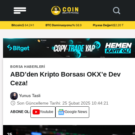
to
content
Bitcoin:
$ 64.241
BTC Dominasyonu:
% 58.9
Piyasa Değeri:
$2.20 T
BORSA HABERLERI
ABD’den Kripto Borsası OKX’e Dev
Ceza!
Yunus Tasli
Son Güncelleme Tarihi: 25 Şubat 2025 10:44:21
ABONE OL:
Youtube
Google News
25