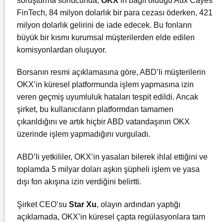
soruşturma sonucunda,
OKX
’in bağlı olduğu Aux Cayes
FinTech, 84 milyon dolarlık bir para cezası öderken, 421
milyon dolarlık gelirini de iade edecek. Bu fonların
büyük bir kısmı kurumsal müşterilerden elde edilen
komisyonlardan oluşuyor.
Borsanın resmi açıklamasına göre, ABD’li müşterilerin
OKX’in küresel platformunda işlem yapmasına izin
veren geçmiş uyumluluk hataları tespit edildi. Ancak
şirket, bu kullanıcıların platformdan tamamen
çıkarıldığını ve artık hiçbir ABD vatandaşının OKX
üzerinde işlem yapmadığını vurguladı.
ABD’li yetkililer, OKX’in yasaları bilerek ihlal ettiğini ve
toplamda 5 milyar doları aşkın şüpheli işlem ve yasa
dışı fon akışına izin verdiğini belirtti.
Şirket CEO’su
Star Xu
, olayın ardından yaptığı
açıklamada, OKX’in küresel çapta regülasyonlara tam