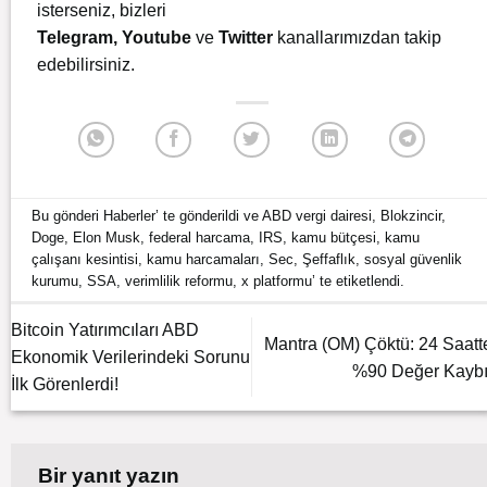
isterseniz, bizleri
Telegram
,
Youtube
ve
Twitter
kanallarımızdan takip
edebilirsiniz.
Bu gönderi
Haberler
’ te gönderildi ve
ABD vergi dairesi
,
Blokzincir
,
Doge
,
Elon Musk
,
federal harcama
,
IRS
,
kamu bütçesi
,
kamu
çalışanı kesintisi
,
kamu harcamaları
,
Sec
,
Şeffaflık
,
sosyal güvenlik
kurumu
,
SSA
,
verimlilik reformu
,
x platformu
’ te etiketlendi.
Bitcoin Yatırımcıları ABD
Mantra (OM) Çöktü: 24 Saatt
Ekonomik Verilerindeki Sorunu
%90 Değer Kaybı
İlk Görenlerdi!
Bir yanıt yazın