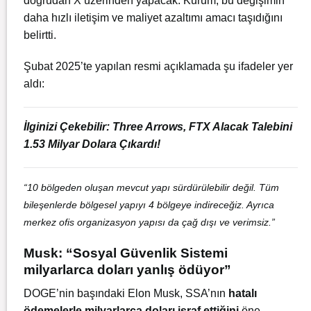
doğrudan X üzerinden yapacak. Kurum, bu değişimin
daha hızlı iletişim ve maliyet azaltımı amacı taşıdığını
belirtti.
Şubat 2025’te yapılan resmi açıklamada şu ifadeler yer
aldı:
İlginizi Çekebilir:
Three Arrows, FTX Alacak Talebini
1.53 Milyar Dolara Çıkardı!
“10 bölgeden oluşan mevcut yapı sürdürülebilir değil. Tüm
bileşenlerde bölgesel yapıyı 4 bölgeye indireceğiz. Ayrıca
merkez ofis organizasyon yapısı da çağ dışı ve verimsiz.”
Musk: “Sosyal Güvenlik Sistemi
milyarlarca doları yanlış ödüyor”
DOGE’nin başındaki Elon Musk, SSA’nın
hatalı
ödemelerle milyarlarca doları israf ettiğini
öne