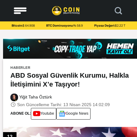
to
content
Bitcoin:
$ 64.908
BTC Dominasyonu:
% 58.9
Piyasa Değeri:
$2.22 T
HABERLER
ABD Sosyal Güvenlik Kurumu, Halkla
İletişimini X’e Taşıyor!
Yiğit Taha Öztürk
Son Güncelleme Tarihi: 13 Nisan 2025 14:02:09
ABONE OL:
Youtube
Google News
13