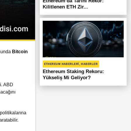
Ethereum’da Tarihi Rekor:
Kilitlenen ETH Zir...
onunda
Bitcoin
ETHEREUM HABERLERI, HABERLER
Ethereum Staking Rekoru:
Yükseliş Mi Geliyor?
ti. ABD
nacağını
politikalarına
ratabilir.