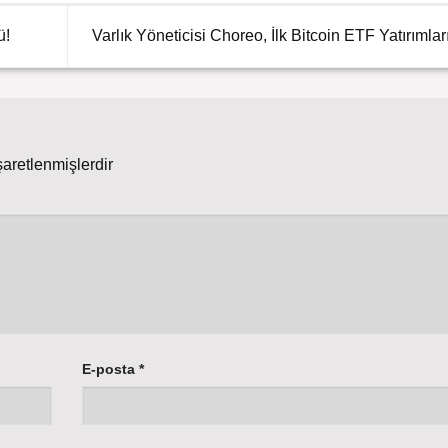
ü!
Varlık Yöneticisi Choreo, İlk Bitcoin ETF Yatırımla
şaretlenmişlerdir
E-posta
*