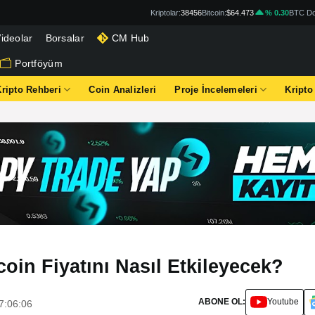
Kriptolar:
38456
Bitcoin:
$64.473
% 0.30
BTC Do
ideolar
Borsalar
CM Hub
Portföyüm
Kripto Rehberi
Coin Analizleri
Proje İncelemeleri
Kripto
oin Fiyatını Nasıl Etkileyecek?
ABONE OL:
Youtube
7:06:06