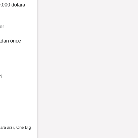
0.000 dolara
or.
madan önce
i
ara arzı
,
One Big