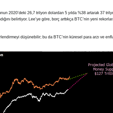
nun 2020’deki 26,7 trilyon dolardan 5 yılda %38 artarak 37 trily
ığını belirtiyor. Lee’ye göre, borç arttıkça BTC’nin yeni rekorl
rlendirmeyi düşünebilir; bu da BTC’nin küresel para arzı ve enf