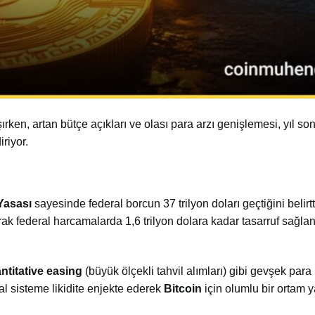
ırken, artan bütçe açıkları ve olası para arzı genişlemesi, yıl s
riyor.
Yasası
sayesinde federal borcun 37 trilyon doları geçtiğini belirt
 federal harcamalarda 1,6 trilyon dolara kadar tasarruf sağla
ntitative easing
(büyük ölçekli tahvil alımları) gibi gevşek para 
al sisteme likidite enjekte ederek
Bitcoin
için olumlu bir ortam ya