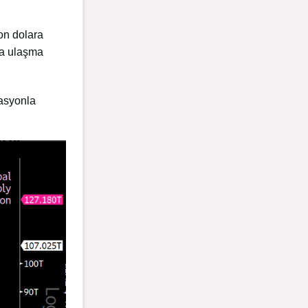
on dolara
ara ulaşma
lasyonla