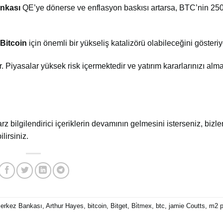
nkası
QE’ye dönerse ve enflasyon baskısı artarsa, BTC’nin 25
Bitcoin
için önemli bir yükseliş katalizörü olabileceğini gösteriy
ır. Piyasalar yüksek risk içermektedir ve yatırım kararlarınızı al
arz bilgilendirici içeriklerin devamının gelmesini isterseniz, bizler
lirsiniz.
erkez Bankası
,
Arthur Hayes
,
bitcoin
,
Bitget
,
Bi̇tmex
,
btc
,
jamie Coutts
,
m2 p