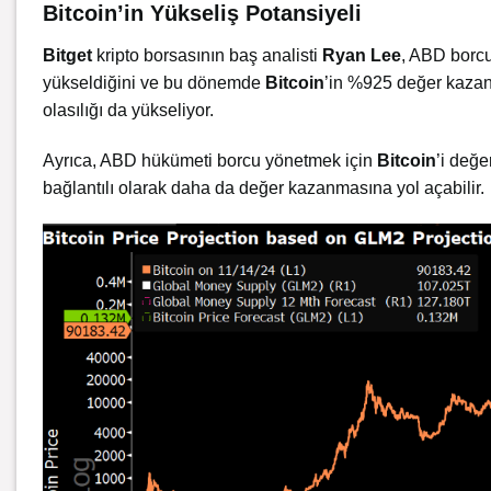
Bitcoin’in Yükseliş Potansiyeli
Bitget
kripto borsasının baş analisti
Ryan Lee
, ABD borcu
yükseldiğini ve bu dönemde
Bitcoin
’in %925 değer kazand
olasılığı da yükseliyor.
Ayrıca, ABD hükümeti borcu yönetmek için
Bitcoin
’i değe
bağlantılı olarak daha da değer kazanmasına yol açabilir.