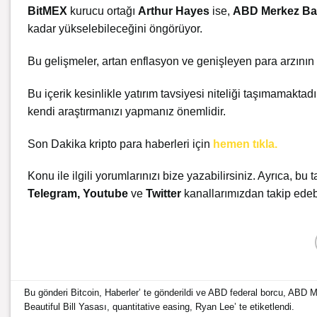
BitMEX
kurucu ortağı
Arthur Hayes
ise,
ABD Merkez Ba
kadar yükselebileceğini öngörüyor.
Bu gelişmeler, artan enflasyon ve genişleyen para arzının
Bu içerik kesinlikle yatırım tavsiyesi niteliği taşımamaktad
kendi araştırmanızı yapmanız önemlidir.
Son Dakika kripto para haberleri için
hemen
tıkla.
Konu ile ilgili yorumlarınızı bize yazabilirsiniz. Ayrıca, bu t
Telegram
,
Youtube
ve
Twitter
kanallarımızdan takip edebi
Bu gönderi
Bitcoin
,
Haberler
’ te gönderildi ve
ABD federal borcu
,
ABD M
Beautiful Bill Yasası
,
quantitative easing
,
Ryan Lee
’ te etiketlendi.