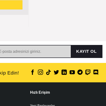
KAYIT OL
ip Edin!
Hızlı Erişim
Yeni Başlayanlar