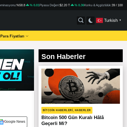
minasyonu:
%58.8
% 0.01
Piyasa Değeri:
$2.20 T
% 0.36
Korku & Açgözlülük:
39 / 100
Turkish
▼
 Para Fiyatları
Son Haberler
BITCOIN HABERLERI, HABERLER
Bitcoin 500 Gün Kuralı Hâlâ
Google News
Geçerli Mi?