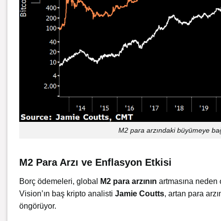
M2 para arzındaki büyümeye bağl
M2 Para Arzı ve Enflasyon Etkisi
Borç ödemeleri, global
M2 para arzının
artmasına neden o
Vision’ın baş kripto analisti
Jamie Coutts
, artan para arz
öngörüyor.