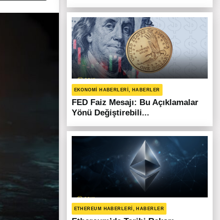
EKONOMI HABERLERI, HABERLER
FED Faiz Mesajı: Bu Açıklamalar
Yönü Değiştirebili...
ETHEREUM HABERLERI, HABERLER