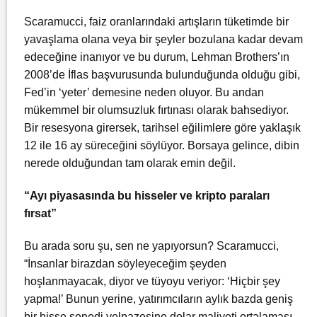
Scaramucci, faiz oranlarındaki artışların tüketimde bir
yavaşlama olana veya bir şeyler bozulana kadar devam
edeceğine inanıyor ve bu durum, Lehman Brothers’ın
2008’de İflas başvurusunda bulunduğunda olduğu gibi,
Fed’in ‘yeter’ demesine neden oluyor. Bu andan
mükemmel bir olumsuzluk fırtınası olarak bahsediyor.
Bir resesyona girersek, tarihsel eğilimlere göre yaklaşık
12 ile 16 ay süreceğini söylüyor. Borsaya gelince, dibin
nerede olduğundan tam olarak emin değil.
“Ayı piyasasında bu hisseler ve kripto paraları
fırsat”
Bu arada soru şu, sen ne yapıyorsun? Scaramucci,
“İnsanlar birazdan söyleyeceğim şeyden
hoşlanmayacak, diyor ve tüyoyu veriyor: ‘Hiçbir şey
yapma!’ Bunun yerine, yatırımcıların aylık bazda geniş
bir hisse senedi yelpazesine dolar maliyeti ortalaması