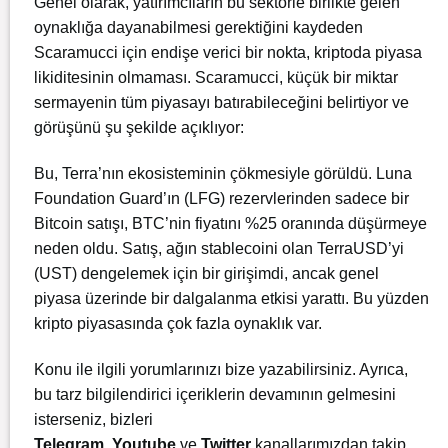
Genel olarak, yatırımcıların bu sektörle birlikte gelen
oynaklığa dayanabilmesi gerektiğini kaydeden
Scaramucci için endişe verici bir nokta, kriptoda piyasa
likiditesinin olmaması. Scaramucci, küçük bir miktar
sermayenin tüm piyasayı batırabileceğini belirtiyor ve
görüşünü şu şekilde açıklıyor:
Bu, Terra’nın ekosisteminin çökmesiyle görüldü. Luna
Foundation Guard’ın (LFG) rezervlerinden sadece bir
Bitcoin satışı, BTC’nin fiyatını %25 oranında düşürmeye
neden oldu. Satış, ağın stablecoini olan TerraUSD’yi
(UST) dengelemek için bir girişimdi, ancak genel
piyasa üzerinde bir dalgalanma etkisi yarattı. Bu yüzden
kripto piyasasında çok fazla oynaklık var.
Konu ile ilgili yorumlarınızı bize yazabilirsiniz. Ayrıca,
bu tarz bilgilendirici içeriklerin devamının gelmesini
isterseniz, bizleri
Telegram
,
Youtube
ve
Twitter
kanallarımızdan takip