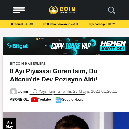
to
content
Bitcoin:
$ 64.848
BTC Dominasyonu:
% 59.0
Piyasa Değeri:
$2.21 T
BITCOIN HABERLERI
8 Ayı Piyasası Gören İsim, Bu
Altcoin’de Dev Pozisyon Aldı!
Yayınlanma Tarihi: 25 Mayıs 2022 01:20:11
admin
ABONE OL:
Youtube
Google News
25
May