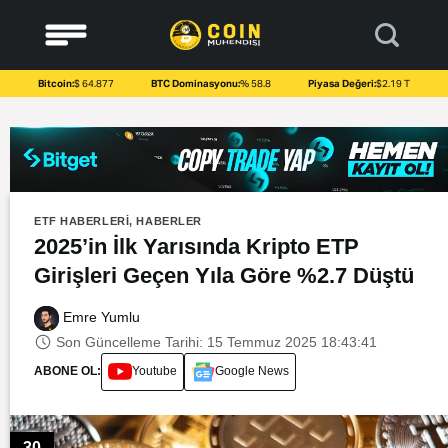
to
content
Bitcoin:
$ 64.877
BTC Dominasyonu:
% 58.8
Piyasa Değeri:
$2.19 T
ETF HABERLERI
,
HABERLER
2025’in İlk Yarısında Kripto ETP
Girişleri Geçen Yıla Göre %2.7 Düştü
Emre Yumlu
Son Güncelleme Tarihi: 15 Temmuz 2025 18:43:41
ABONE OL:
Youtube
Google News
30