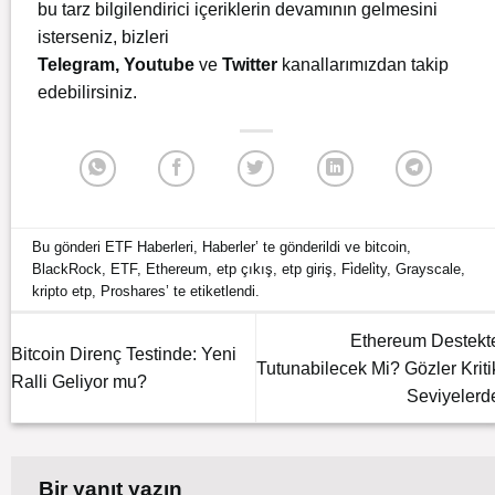
bu tarz bilgilendirici içeriklerin devamının gelmesini
isterseniz, bizleri
Telegram
,
Youtube
ve
Twitter
kanallarımızdan takip
edebilirsiniz.
Bu gönderi
ETF Haberleri
,
Haberler
’ te gönderildi ve
bitcoin
,
BlackRock
,
ETF
,
Ethereum
,
etp çıkış
,
etp giriş
,
Fi̇deli̇ty
,
Grayscale
,
kripto etp
,
Proshares
’ te etiketlendi.
Ethereum Destekt
Bitcoin Direnç Testinde: Yeni
Tutunabilecek Mi? Gözler Kriti
Ralli Geliyor mu?
Seviyelerd
Bir yanıt yazın