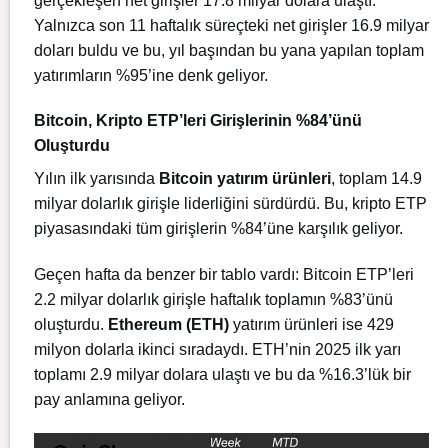
gerçekleşen net girişler 17.8 milyar dolara ulaştı.
Yalnızca son 11 haftalık süreçteki net girişler 16.9 milyar
doları buldu ve bu, yıl başından bu yana yapılan toplam
yatırımların %95’ine denk geliyor.
Bitcoin, Kripto ETP’leri Girişlerinin %84’ünü
Oluşturdu
Yılın ilk yarısında
Bitcoin yatırım ürünleri
, toplam 14.9
milyar dolarlık girişle liderliğini sürdürdü. Bu, kripto ETP
piyasasındaki tüm girişlerin %84’üne karşılık geliyor.
Geçen hafta da benzer bir tablo vardı: Bitcoin ETP’leri
2.2 milyar dolarlık girişle haftalık toplamın %83’ünü
oluşturdu.
Ethereum (ETH)
yatırım ürünleri ise 429
milyon dolarla ikinci sıradaydı. ETH’nin 2025 ilk yarı
toplamı 2.9 milyar dolara ulaştı ve bu da %16.3’lük bir
pay anlamına geliyor.