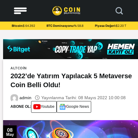
to
content
Bitcoin:
$ 64.392
BTC Dominasyonu:
% 58.8
Piyasa Değeri:
$2.20 T
ALTCOIN
2022’de Yatırım Yapılacak 5 Metaverse
Coin Belli Oldu!
Yayınlanma Tarihi: 08 Mayıs 2022 10:00:08
admin
ABONE OL:
Youtube
Google News
08
May