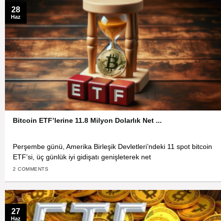
28
Haz
Bitcoin ETF’lerine 11.8 Milyon Dolarlık Net ...
Perşembe günü, Amerika Birleşik Devletleri’ndeki 11 spot bitcoin
ETF’si, üç günlük iyi gidişatı genişleterek net
2 COMMENTS
27
Haz