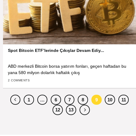
Spot Bitcoin ETF’lerinde Çıkışlar Devam Ediy...
ABD merkezli Bitcoin borsa yatırım fonları, geçen haftadan bu
yana 580 milyon dolarlık haftalık çıkış
2 COMMENTS
1
…
6
7
8
9
10
11
12
13