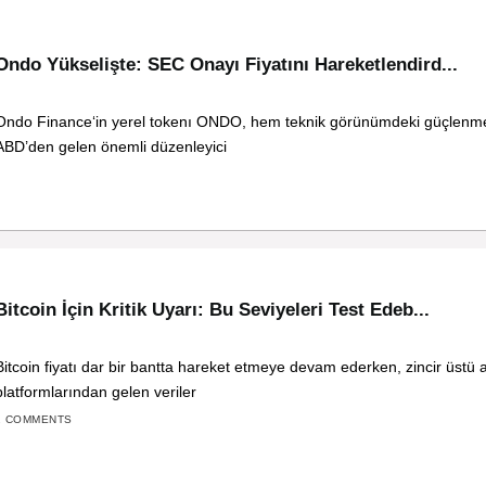
Ondo Yükselişte: SEC Onayı Fiyatını Hareketlendird...
Ondo Finance‘in yerel tokenı ONDO, hem teknik görünümdeki güçlen
ABD’den gelen önemli düzenleyici
Bitcoin İçin Kritik Uyarı: Bu Seviyeleri Test Edeb...
Bitcoin fiyatı dar bir bantta hareket etmeye devam ederken, zincir üstü a
platformlarından gelen veriler
2 COMMENTS