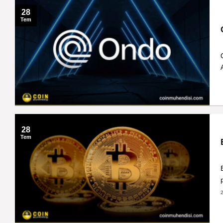
28
Tem
28
Tem