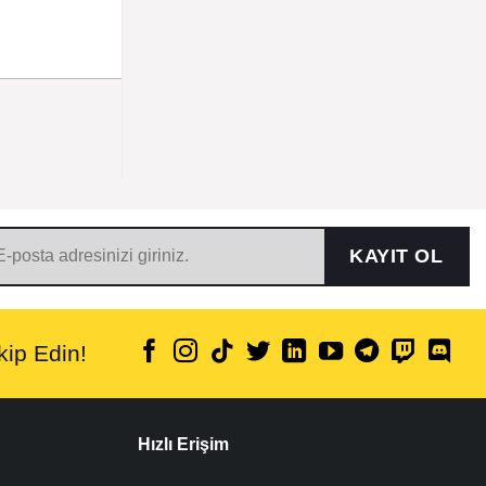
KAYIT OL
ip Edin!
Hızlı Erişim