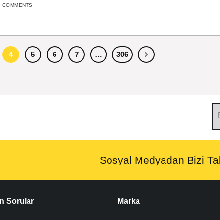
2 COMMENTS
4
5
6
7
…
306
Sosyal Medyadan Bizi Tak
n Sorular
Marka