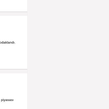
odaklandı.
a piyasası