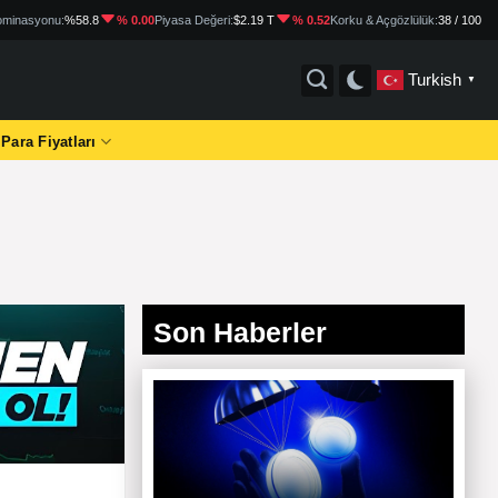
minasyonu:
%58.8
% 0.00
Piyasa Değeri:
$2.19 T
% 0.52
Korku & Açgözlülük:
38 / 100
Turkish
▼
 Para Fiyatları
Son Haberler