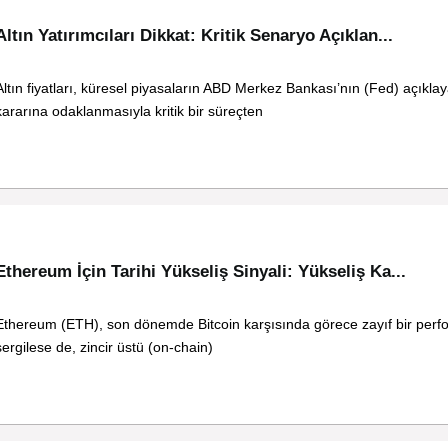
Altın Yatırımcıları Dikkat: Kritik Senaryo Açıklan...
Altın fiyatları, küresel piyasaların ABD Merkez Bankası’nın (Fed) açıklay
kararına odaklanmasıyla kritik bir süreçten
Ethereum İçin Tarihi Yükseliş Sinyali: Yükseliş Ka...
Ethereum (ETH), son dönemde Bitcoin karşısında görece zayıf bir per
sergilese de, zincir üstü (on-chain)