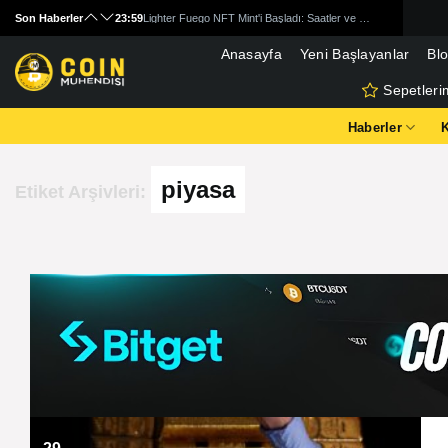
Skip
Son Haberler
20:00
Vektes (VEK) Nedir?
to
19:00
StripChain (STRIP) Nedir?
Anasayfa
Yeni Başlayanlar
Bl
content
18:00
YieldNest (YND) Nedir?
Sepetleri
17:00
CryptoQuant Kripto Ayı Piyasası İçin Kritik Sinyali Verdi!
16:59
Altın Rallisi Tekrar Başladı mı? Bu Seviyeler Kritik!
Haberler
16:54
Ripple (XRP) Tekrar 3$ Olabilir mi? Kritik Teknik Analiz!
piyasa
Etiket Arşivleri: