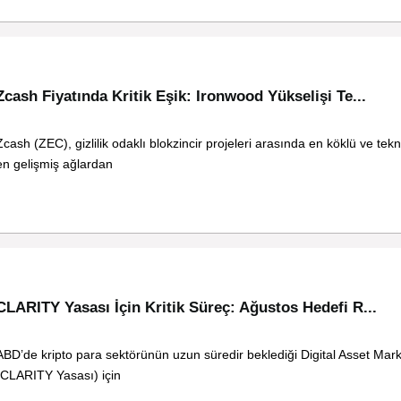
Zcash Fiyatında Kritik Eşik: Ironwood Yükselişi Te...
Zcash (ZEC), gizlilik odaklı blokzincir projeleri arasında en köklü ve tek
en gelişmiş ağlardan
CLARITY Yasası İçin Kritik Süreç: Ağustos Hedefi R...
ABD’de kripto para sektörünün uzun süredir beklediği Digital Asset Marke
(CLARITY Yasası) için