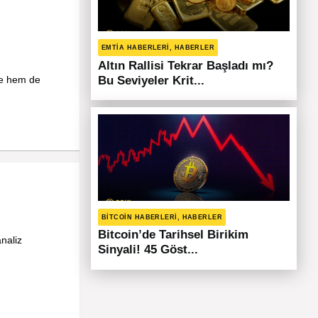
EMTIA HABERLERI, HABERLER
Altın Rallisi Tekrar Başladı mı?
me hem de
Bu Seviyeler Krit...
BITCOIN HABERLERI, HABERLER
Bitcoin’de Tarihsel Birikim
naliz
Sinyali! 45 Göst...