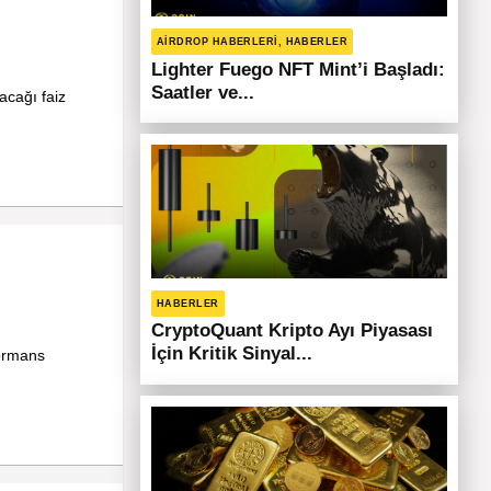
AIRDROP HABERLERI, HABERLER
Lighter Fuego NFT Mint’i Başladı:
Saatler ve...
acağı faiz
HABERLER
CryptoQuant Kripto Ayı Piyasası
İçin Kritik Sinyal...
formans