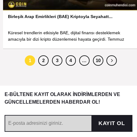
Birleşik Arap Emirlikleri (BAE) Kriptoyla Seyahatt...
Küresel trendlerin etkisiyle BAE, dijital finansı desteklemek
amacıyla bir dizi kripto düzenlemesi hayata geçirdi. Temmuz
1
2
3
4
…
10
E-BÜLTENE KAYIT OLARAK İNDİRİMLERDEN VE
GÜNCELLEMELERDEN HABERDAR OL!
KAYIT OL