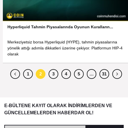
Hyperliquid Tahmin Piyasalarında Oyunun Kuralların...
Merkeziyetsiz borsa Hyperliquid (HYPE), tahmin piyasalarına
yönelik attığı adımla dikkatleri üzerine çekiyor. Platformun HIP-4
olarak
1
2
3
4
5
…
31
E-BÜLTENE KAYIT OLARAK İNDİRİMLERDEN VE
GÜNCELLEMELERDEN HABERDAR OL!