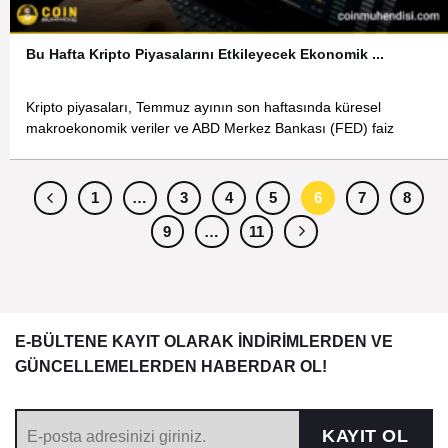
Bu Hafta Kripto Piyasalarını Etkileyecek Ekonomik ...
Kripto piyasaları, Temmuz ayının son haftasında küresel
makroekonomik veriler ve ABD Merkez Bankası (FED) faiz
1
…
3
4
5
6
7
8
9
…
11
E-BÜLTENE KAYIT OLARAK İNDİRİMLERDEN VE
GÜNCELLEMELERDEN HABERDAR OL!
KAYIT OL